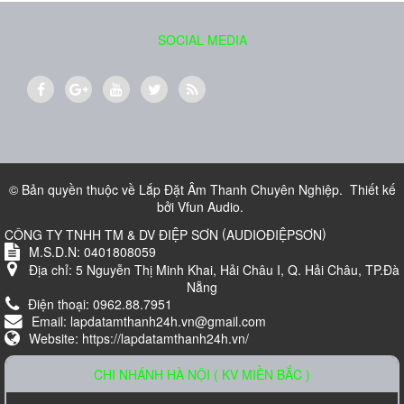
SOCIAL MEDIA
Loa Karaoke Nanomax JB-625
© Bản quyền thuộc về
Lắp Đặt Âm Thanh Chuyên Nghiệp
.
Thiết kế
Liên hệ
bởi
Vfun Audio
.
(
)
CÔNG TY TNHH TM & DV ĐIỆP SƠN
AUDIOĐIỆPSƠN
M.S.D.N: 0401808059
Địa chỉ:
5 Nguyễn Thị Minh Khai, Hải Châu I, Q. Hải Châu, TP.Đà
Nẵng
Điện thoại:
0962.88.7951
Email:
lapdatamthanh24h.vn@gmail.com
Website:
https://lapdatamthanh24h.vn/
CHI NHÁNH HÀ NỘI ( KV MIỀN BẮC )
Loa âm trần TOA PC-648R