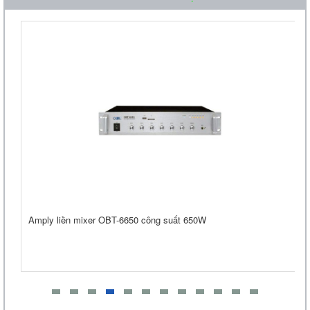
Liên hệ
Loa Treo Tường Kasen 206 GT
Liên hệ
Amply liền mixer OBT-6650 công suất 650W
Amply chia 6 vùng KAC Audio PA-