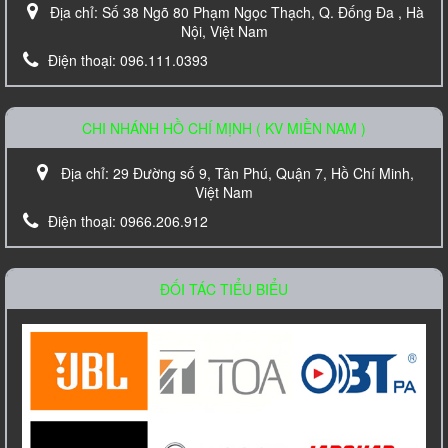
Địa chỉ:
Số 38 Ngõ 80 Phạm Ngọc Thạch, Q. Đống Đa , Hà
Liên hệ
Nội, Việt Nam
Điện thoại:
096.111.0393
CHI NHÁNH HỒ CHÍ MỊNH ( KV MIỀN NAM )
Địa chỉ:
29 Đường số 9, Tân Phú, Quận 7, Hồ Chí Minh,
Việt Nam
Điện thoại:
0966.206.912
Amply Bosch PLE 1ME 120 EU Công Suất
120W
Liên hệ
ĐỐI TÁC TIỂU BIỂU