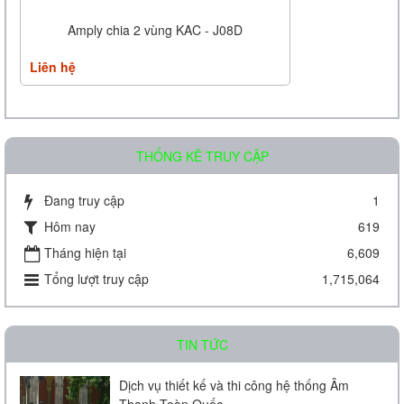
Amply chia 2 vùng KAC - J08D
Liên hệ
THỐNG KÊ TRUY CẬP
Đang truy cập
1
Hôm nay
619
Amply chia 2 vùng KAC - J60D
Tháng hiện tại
6,609
Tổng lượt truy cập
1,715,064
Liên hệ
TIN TỨC
Dịch vụ thiết kế và thi công hệ thống Âm
Thanh Toàn Quốc