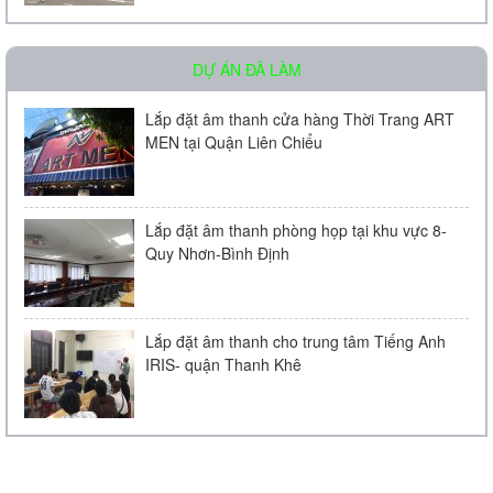
DỰ ÁN ĐÃ LÀM
Loa âm trần Bose FreeSpace DS 16F
Lắp đặt âm thanh cửa hàng Thời Trang ART
MEN tại Quận Liên Chiểu
Liên hệ
Lắp đặt âm thanh phòng họp tại khu vực 8-
Quy Nhơn-Bình Định
Lắp đặt âm thanh cho trung tâm Tiếng Anh
IRIS- quận Thanh Khê
Loa treo tường BOSE 151
700.000 VND