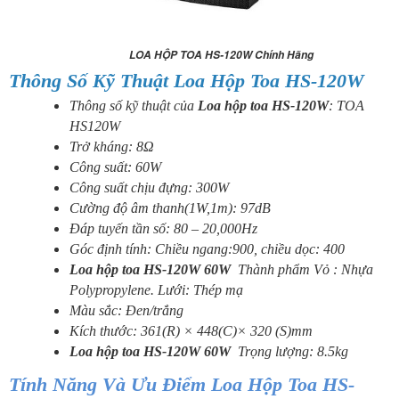
LOA HỘP TOA HS-120W Chính Hãng
Thông Số Kỹ Thuật Loa Hộp
Toa HS-120W
Thông số kỹ thuật của
Loa hộp toa HS-120W
: TOA
HS120W
Trở kháng: 8Ω
Công suất: 60W
Công suất chịu đựng: 300W
Cường độ âm thanh(1W,1m): 97dB
Đáp tuyến tần số: 80 – 20,000Hz
Góc định tính: Chiều ngang:900, chiều dọc: 400
Loa hộp toa HS-120W 60W
Thành phẩm Vỏ : Nhựa
Polypropylene. Lưới: Thép mạ
Màu sắc: Đen/trắng
Kích thước: 361(R) × 448(C)× 320 (S)mm
Loa hộp toa HS-120W 60W
Trọng lượng: 8.5kg
Tính Năng Và Ưu Điểm Loa Hộp
Toa HS-