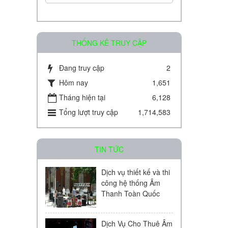
THỐNG KÊ TRUY CẬP
Đang truy cập
2
Amply chia 2 vùng KAC - J08D
Hôm nay
1,651
Tháng hiện tại
6,128
Liên hệ
Tổng lượt truy cập
1,714,583
TIN TỨC
Dịch vụ thiết kế và thi
công hệ thống Âm
Amply chia 2 vùng KAC - J60D
Thanh Toàn Quốc
Liên hệ
Dịch Vụ Cho Thuê Âm