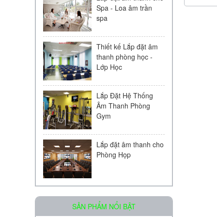
Spa - Loa âm trần
spa
Thiết kế Lắp đặt âm
thanh phòng học -
Lớp Học
Lắp Đặt Hệ Thống
Âm Thanh Phòng
Gym
Lắp đặt âm thanh cho
Phòng Họp
Loa âm trần OBT-511
SẢN PHẨM NỔI BẬT