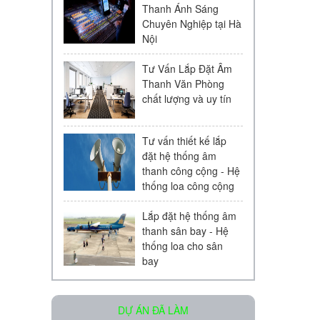
Thanh Ánh Sáng
Chuyên Nghiệp tại Hà
Nội
Tư Vấn Lắp Đặt Âm
Thanh Văn Phòng
chất lượng và uy tín
Loa âm trần KAC - 104 | Chính
Hãng
Liên hệ
Tư vấn thiết kế lắp
đặt hệ thống âm
thanh công cộng - Hệ
thống loa công cộng
Lắp đặt hệ thống âm
thanh sân bay - Hệ
thống loa cho sân
bay
Micro Bosch LBC 2900/20
Liên hệ
DỰ ÁN ĐÃ LÀM