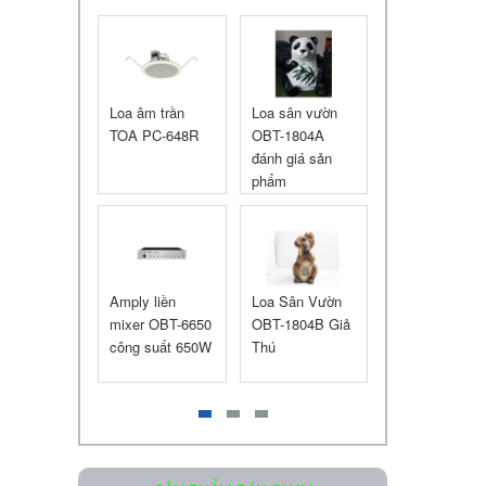
Liên hệ
Treo Tường
Loa âm trần
Loa sân vườn
Loa Giả Đá
n 206 GT
TOA PC-648R
OBT-1804A
OBT-1802N S
đánh giá sản
phẩm nổi bật
phẩm
Loa âm trần OBT-605
Liên hệ
âm trần
Amply liền
Loa Sân Vườn
Loa sân vườn
e
mixer OBT-6650
OBT-1804B Giả
TOA GS-302 c
Space DS
công suất 650W
Thú
tốt không?
Loa Treo Tường Kasen 206 GT
Liên hệ