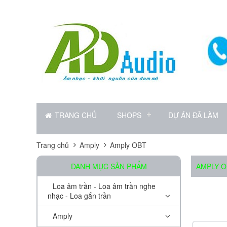
TRANG CHỦ
SHOPS
DỰ ÁN ĐÃ LÀM
Trang chủ
Amply
Amply OBT
DANH MỤC SẢN PHẨM
AMPLY O
Loa âm trần - Loa âm trần nghe
nhạc - Loa gắn trần
Amply