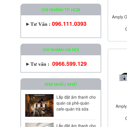
CHI NHÁNH TP. HCM
Amply O
096.111.0393
►
Tư Vấn :
CHI NHÁNH HÀ NỘI
0966.599.129
►Tư vấn :
XEM NHIỀU NHẤT
Lắp đặt âm thanh cho
quán cà phê-quán
Amply
cafe-quán trà sữa
Lắp đặt âm thanh cho