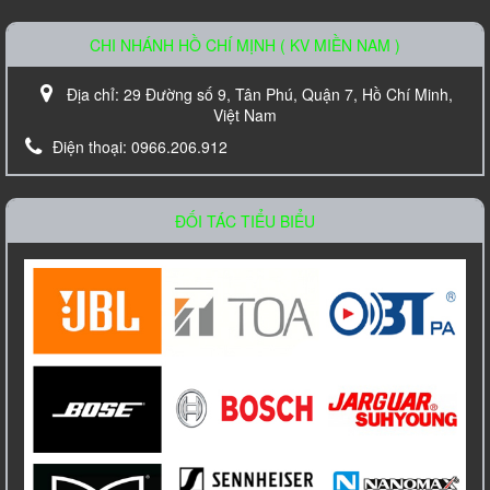
CHI NHÁNH HỒ CHÍ MỊNH ( KV MIỀN NAM )
Địa chỉ:
29 Đường số 9, Tân Phú, Quận 7, Hồ Chí Minh,
Việt Nam
Điện thoại:
0966.206.912
Loa âm trần TOA PC-648R
Liên hệ
ĐỐI TÁC TIỂU BIỂU
Amply Bosch PLE 1ME 120 EU Công Suất
120W
Liên hệ