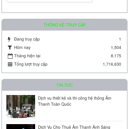
THỐNG KÊ TRUY CẬP
Đang truy cập
1
Hôm nay
1,504
Amply chia 2 vùng KAC - J08D
Tháng hiện tại
8,175
Tổng lượt truy cập
1,716,630
Liên hệ
TIN TỨC
Dịch vụ thiết kế và thi công hệ thống Âm
Thanh Toàn Quốc
Amply chia 2 vùng KAC - J60D
Dịch Vụ Cho Thuê Âm Thanh Ánh Sáng