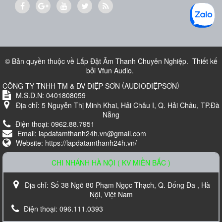
Loa treo tường BOSE 151
700.000 VND
© Bản quyền thuộc về
Lắp Đặt Âm Thanh Chuyên Nghiệp
.
Thiết kế
bởi
Vfun Audio
.
(
)
CÔNG TY TNHH TM & DV ĐIỆP SƠN
AUDIOĐIỆPSƠN
M.S.D.N: 0401808059
Địa chỉ:
5 Nguyễn Thị Minh Khai, Hải Châu I, Q. Hải Châu, TP.Đà
Nẵng
Điện thoại:
0962.88.7951
Email:
lapdatamthanh24h.vn@gmail.com
Website:
https://lapdatamthanh24h.vn/
CHI NHÁNH HÀ NỘI ( KV MIỀN BẮC )
Loa Karaoke Nanomax JB-625
Địa chỉ:
Số 38 Ngõ 80 Phạm Ngọc Thạch, Q. Đống Đa , Hà
Liên hệ
Nội, Việt Nam
Điện thoại:
096.111.0393