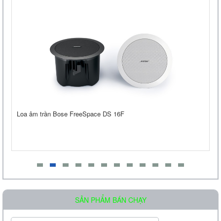
Loa âm trần OBT-605
Liên hệ
Loa âm trần Bose FreeSpace DS 16F
Loa Treo Tường Kasen 206 GT
Liên hệ
SẢN PHẨM BÁN CHẠY