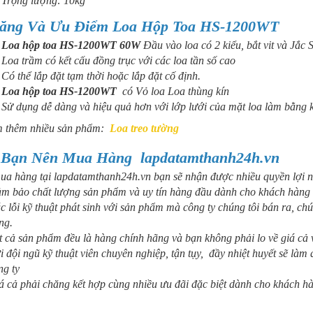
Trọng lượng: 10kg
ăng Và Ưu Điểm Loa Hộp
Toa HS-1200WT
Loa hộp toa HS-1200WT
60W
Đầu vào loa có 2 kiểu, bắt vit và Jắc
Loa trầm có kết cấu đồng trục với các loa tần số cao
Có thể lắp đặt tạm thời hoặc lắp đặt cố định.
Loa hộp toa HS-1200WT
có Vỏ loa Loa thùng kín
Sử dụng dễ dàng và hiệu quả hơn với lớp lưới của mặt loa làm bằng k
 thêm nhiều sản phẩm:
Loa treo tường
 Bạn Nên Mua Hàng lapdatamthanh24h.vn
ua hàng tại lapdatamthanh24h.vn bạn sẽ nhận được nhiều quyền lợi 
m bảo chất lượng sản phẩm và uy tín hàng đầu dành cho khách hàng
c lỗi kỹ thuật phát sinh với sản phẩm mà công ty chúng tôi bán ra, chú
ng.
t cả sản phẩm đều là hàng chính hãng và bạn không phải lo về giá cả v
i đội ngũ kỹ thuật viên chuyên nghiệp, tận tụy, đầy nhiệt huyết sẽ là
ng ty
á cả phải chăng kết hợp cùng nhiều ưu đãi đặc biệt dành cho khách h