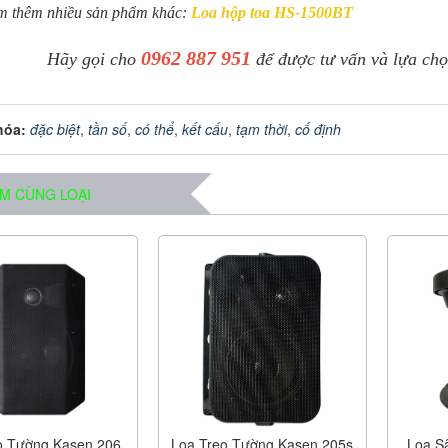
m thêm nhiều sản phẩm khác:
Loa hộp toa HS-1500BT
0962 887 951
Hãy gọi cho
để được tư vấn và lựa chọ
hóa:
đặc biệt
,
tần số
,
có thể
,
kết cấu
,
tạm thời
,
cố định
M CÙNG LOẠI
o Tường Kasen 206
Loa Treo Tường Kasen 205s
Loa S