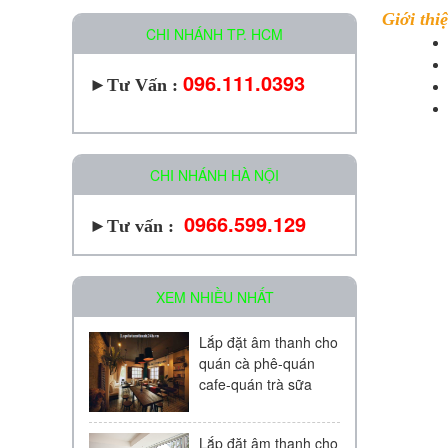
Giới thi
CHI NHÁNH TP. HCM
096.111.0393
►
Tư Vấn :
CHI NHÁNH HÀ NỘI
0966.599.129
►Tư vấn :
XEM NHIỀU NHẤT
Lắp đặt âm thanh cho
quán cà phê-quán
cafe-quán trà sữa
Lắp đặt âm thanh cho