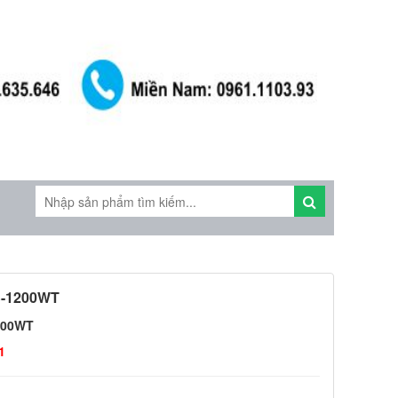
-1200WT
200WT
1