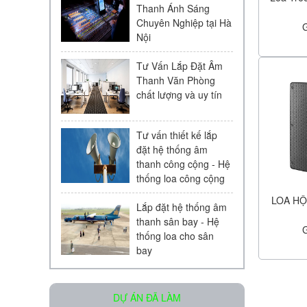
Thanh Ánh Sáng
Chuyên Nghiệp tại Hà
Nội
Tư Vấn Lắp Đặt Âm
Thanh Văn Phòng
chất lượng và uy tín
Loa âm trần KAC - 104 | Chính
Hãng
Liên hệ
Tư vấn thiết kế lắp
đặt hệ thống âm
thanh công cộng - Hệ
thống loa công cộng
LOA HỘ
Lắp đặt hệ thống âm
thanh sân bay - Hệ
thống loa cho sân
bay
Micro Bosch LBC 2900/20
Liên hệ
DỰ ÁN ĐÃ LÀM