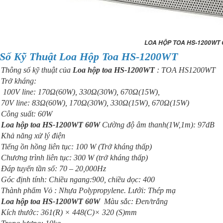
LOA HỘP TOA HS-1200WT 
g
Loa Treo Tường
Loa âm trần
Loa sân vườn
Số Kỹ Thuật Loa Hộp
Toa HS-1200WT
5T
Kasen 206 GT
TOA PC-648R
OBT-1804A
Thông số kỹ thuật của
Loa hộp toa HS-1200WT
: TOA HS1200WT
đánh giá sản
Trở kháng:
phẩm
100V line: 170Ω(60W), 330Ω(30W), 670Ω(15W),
70V line: 83Ω(60W), 170Ω(30W), 330Ω(15W), 670Ω(15W)
Công suất: 60W
Loa hộp toa HS-1200WT 60W
Cường độ âm thanh(1W,1m): 97dB
Khả năng xử lý điện
ol
Loa âm trần
Amply liền
Loa Sân Vườn
Tiếng ồn hồng liên tục: 100 W (Trở kháng thấp)
Bose
mixer OBT-6650
OBT-1804B Giả
Chương trình liên tục: 300 W (trở kháng thấp)
FreeSpace DS
công suất 650W
Thú
Đáp tuyến tần số: 70 – 20,000Hz
16F
Góc định tính: Chiều ngang:900, chiều dọc: 400
Thành phẩm Vỏ : Nhựa Polypropylene. Lưới: Thép mạ
Loa hộp toa HS-1200WT
60W
Màu sắc: Đen/trắng
Kích thước: 361(R) × 448(C)× 320 (S)mm