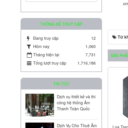
xe
THỐNG KÊ TRUY CẬP
Từ k
Đang truy cập
12
Amply chia 2 vùng KAC - J08D
Hôm nay
1,060
Tháng hiện tại
7,731
SẢN PHẨ
Liên hệ
Tổng lượt truy cập
1,716,186
TIN TỨC
Dịch vụ thiết kế và thi
công hệ thống Âm
Amply chia 2 vùng KAC - J60D
Thanh Toàn Quốc
Liên hệ
Dịch Vụ Cho Thuê Âm
Loa Tre