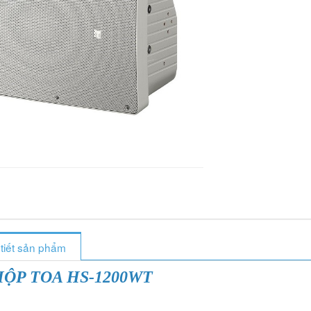
 tiết sản phẩm
HỘP TOA HS-1200WT