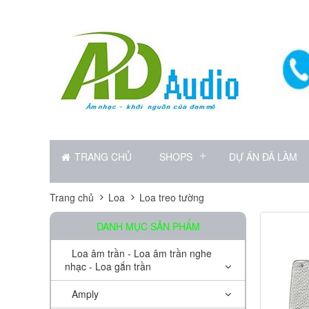
TRANG CHỦ
SHOPS
DỰ ÁN ĐÃ LÀM
Trang chủ
Loa
Loa treo tường
DANH MỤC SẢN PHẨM
Loa âm trần - Loa âm trần nghe
nhạc - Loa gắn trần
Amply