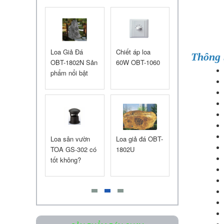
Liên hệ
sân vườn
Loa Giả Đá
Chiết áp loa
Loa Treo Tườn
Thông 
-1804A
OBT-1802N Sản
60W OBT-1060
JBL Control 2
 giá sản
phẩm nổi bật
m
Loa âm trần OBT-605
Liên hệ
Sân Vườn
Loa sân vườn
Loa giả đá OBT-
Loa JBL Contr
1804B Giả
TOA GS-302 có
1802U
25 Loa treo
tốt không?
tường
Loa Treo Tường Kasen 206 GT
Liên hệ