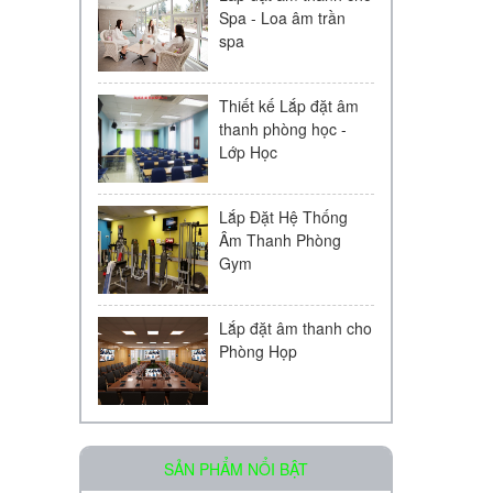
Spa - Loa âm trần
spa
Thiết kế Lắp đặt âm
thanh phòng học -
Lớp Học
Lắp Đặt Hệ Thống
Âm Thanh Phòng
Gym
Lắp đặt âm thanh cho
Phòng Họp
Loa âm trần OBT-511
SẢN PHẨM NỔI BẬT