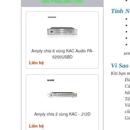
SẢN PHẨM BÁN CHẠY
Tính N
Amply chia 6 vùng KAC Audio PA-
xem
5250USBD
Liên hệ
Vì Sao
Khi bạn m
Đả
Cá
hà
Tấ
Vớ
cô
Amply chia 2 vùng KAC - J12D
Gi
Liên hệ