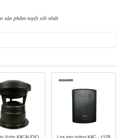
n sản phẩm tuyệt vời nhất
ân Vườn KACAUDIO
Loa treo tường KAC - 137B