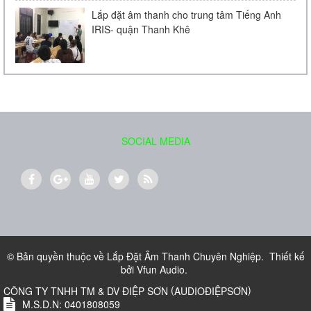
Lắp đặt âm thanh cho trung tâm Tiếng Anh
IRIS- quận Thanh Khê
Loa âm trần Bose FreeSpace DS 16F
Liên hệ
SOCIAL MEDIA
Loa treo tường BOSE 151
700.000 VND
© Bản quyền thuộc về
Lắp Đặt Âm Thanh Chuyên Nghiệp
.
Thiết kế
bởi
Vfun Audio
.
(
)
CÔNG TY TNHH TM & DV ĐIỆP SƠN
AUDIOĐIỆPSƠN
M.S.D.N: 0401808059