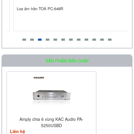
Loa âm trần TOA PC-648R
Loa Treo Tường Kasen 206 GT
Liên hệ
SẢN PHẨM BÁN CHẠY
Amply chia 6 vùng KAC Audio PA-
5250USBD
Liên hệ