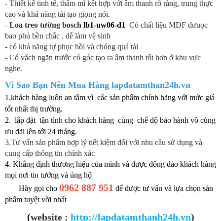
- Thiết kế tinh tế, thẩm mĩ kết hợp với âm thanh rõ ràng, trung thực
cao và khả năng tái tạo giọng nói.
-
Loa treo tường bosch
lb1-uw06-d1
Có chất liệu MDF đưuọc
bao phủ bền chắc , dễ làm vệ sinh
-
có khả năng tự phục hồi và chóng quá tải
- Có vách ngăn trước có góc tạo ra âm thanh tốt hơn ở khu vực
nghe.
Vì Sao Bạn Nên Mua Hàng lapdatamthan24h.vn
1.khách hàng luôn an tâm vì các sản phẩm chính hãng với mức giá
tốt nhất thị trường.
2. lắp đặt tận tình cho khách hàng cùng chế độ bảo hành vô cùng
ưu đãi lên tới 24 tháng.
3.Tư vấn sản phẩm hợp lý tiết kiệm đối với nhu cầu sử dụng và
cung cấp thông tin chính xác
4. Khẳng định thương hiệu của mình và được đông đảo khách hàng
mọi nơi tin tưởng và ủng hộ
0962 887 951
Hãy gọi cho
để được tư vấn và lựa chọn sản
phẩm tuyệt vời nhất
(
website :
http://lapdatamthanh24h.vn
)