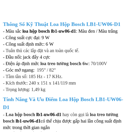
Thông Số Kỹ Thuật
Loa Hộp Bosch LB1-UW06-D1
- Màu sắc
loa
hộp bosch lb1-uw06-d1
: Màu đen / Màu trắng
- Công suất cực đại: 9 W
- Công suất định mức: 6 W
-
Tuân thủ các lắp đặt và an toàn quốc tế.
- Đầu nối: jack đẩy 4 cực
- Điện áp định mức
loa treo tường bosch 6w
:
70/100V
- Góc mở ngang:
195° / 82°
- Tầm tần số:
185 Hz - 17 KHz.
- Kích thước: 240 x 151 x 141/119 mm
- Trọng lượng: 1,49 kg
Tính Năng Và Ưu Điểm
Loa Hộp Bosch LB1-UW06-
D1
-
Loa hộp bosch
lb1-uw06-d1
hay còn gọi là
loa treo tường
bosch
lb1-uw06-d1
có thể chịu được gấp hai lần công suất định
mức trong thời gian ngắn