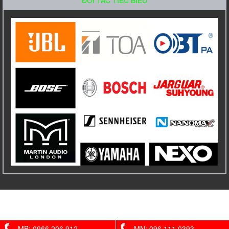
ĐỐI TÁC TIỂU BIỂU
Amply Bosch PLE 1ME 120 EU Công Suất
120W
Liên hệ
Amply liền Mixer TOA A-2120 Công suất
120W
MB: 0966 206 912
MN: 096 111 0393