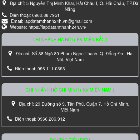
Địa chỉ:
5 Nguyễn Thị Minh Khai, Hải Châu I, Q. Hải Châu, TP.Đà
Nẵng
Điện thoại:
0962.88.7951
Email:
lapdatamthanh24h.vn@gmail.com
Website:
https://lapdatamthanh24h.vn/
CHI NHÁNH HÀ NỘI ( KV MIỀN BẮC )
Loa Karaoke Nanomax JB-625
Địa chỉ:
Số 38 Ngõ 80 Phạm Ngọc Thạch, Q. Đống Đa , Hà
Liên hệ
Nội, Việt Nam
Điện thoại:
096.111.0393
CHI NHÁNH HỒ CHÍ MỊNH ( KV MIỀN NAM )
Địa chỉ:
29 Đường số 9, Tân Phú, Quận 7, Hồ Chí Minh,
Việt Nam
Điện thoại:
0966.206.912
Loa âm trần TOA PC-648R
Liên hệ