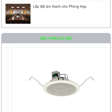
Lắp đặt âm thanh cho Phòng Họp
Loa âm trần OBT-511
SẢN PHẨM NỔI BẬT
Liên hệ
Loa âm trần OBT-605
Liên hệ