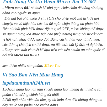
Tính Năng Và Ưu Điểm Micro Toa TS-681
-
Micro toa ts-681
c
ó thiết kế nhỏ gọn, chắc chắn dễ dàng sử dụng
dành cho người sử dụng
-
Đặt nút bài phát biểu ở vị trí ON cho phép một chủ tịch để nói
chuyện và vô hiệu hóa các loa để ngăn chặn thông tin phản hồi.
Nếu nút bài phát biểu được đặt ở vị trí OFF, micro không thể được
sử dụng nhưng loa được bật, cho phép những tiếng nói từ các đơn
vị hội nghị khác được theo dõi. Bằng cách nhấn vào nút ưu tiên,
các đơn vị chủ tịch có thể được ưu tiên hơn bất kỳ đơn vị đại biểu.
-
Được sản xuất và thiết kế dựa trên các tiêu chuẩn an toàn quốc tế
đối với
Micro toa ts-681
xem thêm nhiều sản phẩm:
Micro Toa
Vì Sao Bạn Nên Mua Hàng
lapdatamthanh24h.vn
1.Khách hàng luôn an tâm vì cửa hàng luôn mang đến những sản
phẩm chất lượng chính hãng tốt nhất
2.Đội ngũ nhân viên tận tâm, uy tín luôn đưa đến những thông tin
đầy đủ về sản phẩm cho khách hàng