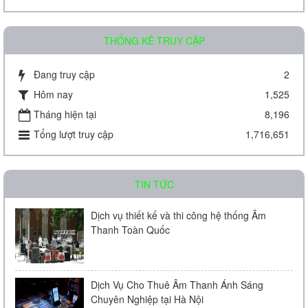
THỐNG KÊ TRUY CẬP
Đang truy cập
2
Hôm nay
1,525
Amply chia 2 vùng KAC - J08D
Tháng hiện tại
8,196
Tổng lượt truy cập
1,716,651
Liên hệ
TIN TỨC
Dịch vụ thiết kế và thi công hệ thống Âm
Thanh Toàn Quốc
Amply chia 2 vùng KAC - J60D
Dịch Vụ Cho Thuê Âm Thanh Ánh Sáng
Chuyên Nghiệp tại Hà Nội
Liên hệ