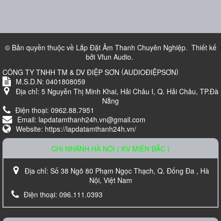
Loa treo tường BOSE 151
700.000 VND
© Bản quyền thuộc về
Lắp Đặt Âm Thanh Chuyên Nghiệp
.
Thiết kế
bởi
Vfun Audio
.
(
)
CÔNG TY TNHH TM & DV ĐIỆP SƠN
AUDIOĐIỆPSƠN
M.S.D.N: 0401808059
Địa chỉ:
5 Nguyễn Thị Minh Khai, Hải Châu I, Q. Hải Châu, TP.Đà
Nẵng
Điện thoại:
0962.88.7951
Email:
lapdatamthanh24h.vn@gmail.com
Website:
https://lapdatamthanh24h.vn/
CHI NHÁNH HÀ NỘI ( KV MIỀN BẮC )
Loa Karaoke Nanomax JB-625
Địa chỉ:
Số 38 Ngõ 80 Phạm Ngọc Thạch, Q. Đống Đa , Hà
Liên hệ
Nội, Việt Nam
Điện thoại:
096.111.0393