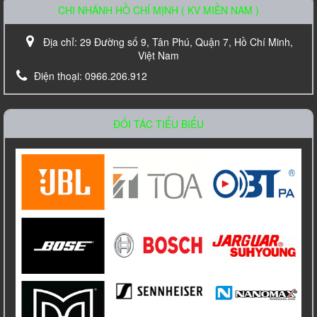
CHI NHÁNH HỒ CHÍ MỊNH ( KV MIỀN NAM )
Địa chỉ:
29 Đường số 9, Tân Phú, Quận 7, Hồ Chí Minh,
Việt Nam
Điện thoại:
0966.206.912
Loa âm trần TOA PC-648R
Liên hệ
ĐỐI TÁC TIỂU BIỂU
Amply Bosch PLE 1ME 120 EU Công Suất
120W
Liên hệ