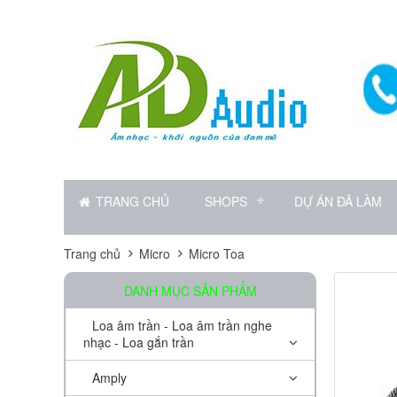
TRANG CHỦ
SHOPS
DỰ ÁN ĐÃ LÀM
Trang chủ
Micro
Micro Toa
DANH MỤC SẢN PHẨM
Loa âm trần - Loa âm trần nghe
nhạc - Loa gắn trần
Amply