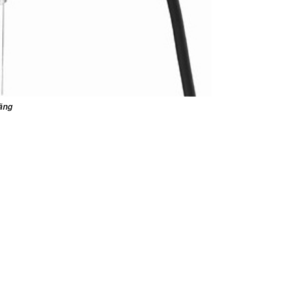
oa sân vườn
BT-1804A
ánh giá sản
ãng
hẩm
oa Sân Vườn
BT-1804B Giả
hú