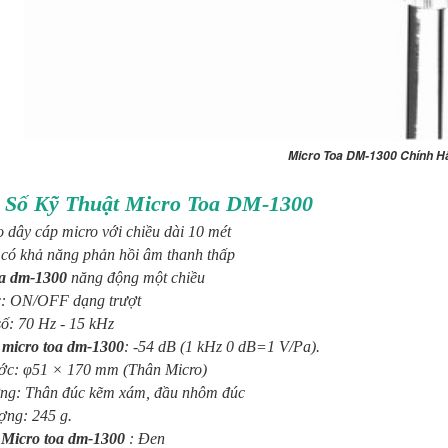
Loa Treo Tường
Loa Treo Tường
Loa âm trần
L
0
JBL Control 25T
Kasen 206 GT
TOA PC-648R
O
đ
Micro Toa DM-1300 Chính H
p
Số Kỹ Thuật Micro Toa DM-1300
o dây cáp micro với chiều dài 10 mét
t có khả năng phản hồi âm thanh thấp
T-
Loa JBL Control
Loa âm trần
Amply liền
L
oa dm-1300
năng động một chiều
25 Loa treo
Bose
mixer OBT-6650
O
c: ON/OFF dạng trượt
tường
FreeSpace DS
công suất 650W
T
số: 70 Hz - 15 kHz
16F
y
micro toa dm-1300
: -54 dB (1 kHz 0 dB=1 V/Pa).
ước: φ51 × 170 mm (Thân Micro)
ợng: Thân đúc kẽm xám, đầu nhôm đúc
ợng: 245 g.
Micro toa dm-1300
: Đen