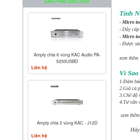
SẢN PHẨM BÁN CHẠY
Tính N
-
Micro t
- Dây cáp
-
Micro t
- Được sản
Amply chia 6 vùng KAC Audio PA-
xem thêm 
5250USBD
Liên hệ
Vì Sao
1.Đảm bảo
2.Giá cả 
3.Chế độ 
4.Tư vấn 
xem thêm
Amply chia 2 vùng KAC - J12D
Hãy g
Liên hệ