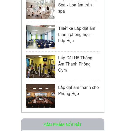
Spa - Loa âm trần
spa
Thiết kế Lắp đặt âm
thanh phòng học -
Lớp Học
Lắp Đặt Hệ Thống
Âm Thanh Phòng
Gym
Lắp đặt âm thanh cho
Phòng Họp
Loa âm trần OBT-511
SẢN PHẨM NỔI BẬT