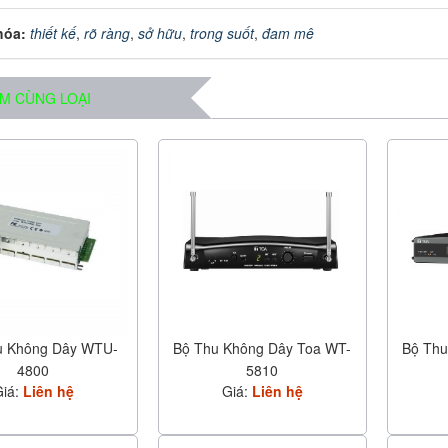
hóa:
thiết kế
,
rõ ràng
,
sở hữu
,
trong suốt
,
đam mê
M CÙNG LOẠI
u Không Dây WTU-
Bộ Thu Không Dây Toa WT-
Bộ Thu
4800
5810
Giá:
Liên hệ
Giá:
Liên hệ