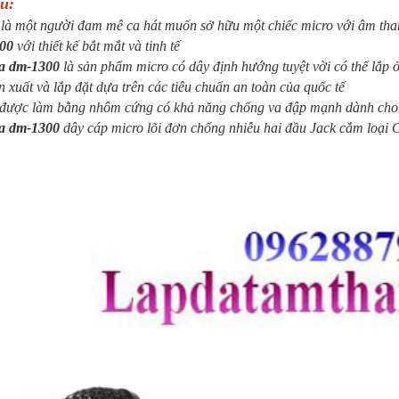
ệu:
là một người đam mê ca hát muốn sở hữu một chiếc micro với âm thanh
300
với thiết kế bắt mắt và tinh tế
oa dm-1300
là sản phẩm micro có dây định hướng tuyệt vời có thể lắp 
 xuất và lắp đặt dựa trên các tiêu chuẩn an toàn của quốc tế
 được làm bằng nhôm cứng có khả năng chống va đập mạnh dành ch
oa dm-1300
dây cáp micro lõi đơn chống nhiễu hai đầu Jack cắm loại 