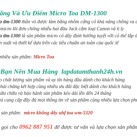
ăng Và Ưu Điểm Micro Toa DM-1300
oa dm-1300
thân vỏ được làm bằng nhôm cứng có khả năng chống va
 micro lõi đơn chống nhiễu hai đầu Jack cắm loại Canon và 6 ly
oa dm-1300
là sản phẩm micro có dây định hướng tuyệt vời có thể lắp 
 xuất và thiết kế dựa trên các tiêu chuẩn an toàn của quốc tế
nhiều sản phẩm:
Micro Toa
 Bạn Nên Mua Hàng lapdatamthanh24h.vn
 chất lượng sản phẩm và uy tín hàng đầu dành cho khách hàng
phải chăng kết hợp cùng nhiều ưu đãi đặc biệt dành cho khách hàng
sữa chữa và bảo hành sản phẩm kéo dài lên đến 24 tháng
và cung cấp đầy đủ mọi thông tin về sản phẩm cùng nhiều lựa chọn ph
 sản phẩm:
micro không dây uhf toa wm-5320
0962 887 951
ọi cho
để được tư vấn và lựa chọn sản phẩm