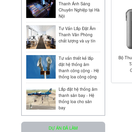
Thanh Ánh Sáng
Chuyên Nghiệp tại Hà
Nội
Tư Vấn Lắp Đặt Âm
Thanh Văn Phòng
chất lượng và uy tín
Loa âm trần KAC - 104 | Chính
Hãng
Liên hệ
Bộ Thu
Tư vấn thiết kế lắp
T
đặt hệ thống âm
thanh công cộng - Hệ
thống loa công cộng
Lắp đặt hệ thống âm
thanh sân bay - Hệ
thống loa cho sân
bay
Micro Bosch LBC 2900/20
Liên hệ
DỰ ÁN ĐÃ LÀM