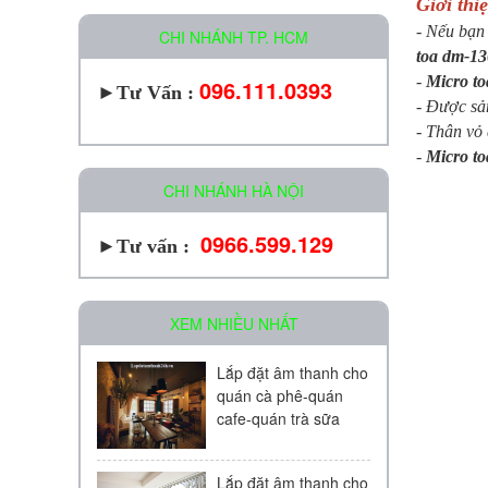
Giới thi
- Nếu bạn 
CHI NHÁNH TP. HCM
toa dm-1
-
Micro t
096.111.0393
►
Tư Vấn :
- Được sản
- Thân vỏ
-
Micro t
CHI NHÁNH HÀ NỘI
0966.599.129
►Tư vấn :
XEM NHIỀU NHẤT
Lắp đặt âm thanh cho
quán cà phê-quán
cafe-quán trà sữa
Lắp đặt âm thanh cho