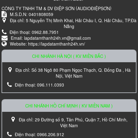
(
)
CÔNG TY TNHH TM & DV ĐIỆP SƠN
AUDIOĐIỆPSƠN
M.S.D.N: 0401808059
Địa chỉ:
5 Nguyễn Thị Minh Khai, Hải Châu I, Q. Hải Châu, TP.Đà
Nẵng
Điện thoại:
0962.88.7951
Email:
lapdatamthanh24h.vn@gmail.com
Website:
https://lapdatamthanh24h.vn/
CHI NHÁNH HÀ NỘI ( KV MIỀN BẮC )
Loa Karaoke Nanomax JB-625
Địa chỉ:
Số 38 Ngõ 80 Phạm Ngọc Thạch, Q. Đống Đa , Hà
Liên hệ
Nội, Việt Nam
Điện thoại:
096.111.0393
CHI NHÁNH HỒ CHÍ MỊNH ( KV MIỀN NAM )
Địa chỉ:
29 Đường số 9, Tân Phú, Quận 7, Hồ Chí Minh,
Việt Nam
Điện thoại:
0966.206.912
Loa âm trần TOA PC-648R