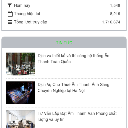
Hôm nay
1,548
Amply chia 2 vùng KAC - J08D
Tháng hiện tại
8,219
Tổng lượt truy cập
1,716,674
Liên hệ
TIN TỨC
Dịch vụ thiết kế và thi công hệ thống Âm
Thanh Toàn Quốc
Amply chia 2 vùng KAC - J60D
Dịch Vụ Cho Thuê Âm Thanh Ánh Sáng
Chuyên Nghiệp tại Hà Nội
Liên hệ
Tư Vấn Lắp Đặt Âm Thanh Văn Phòng chất
lượng và uy tín