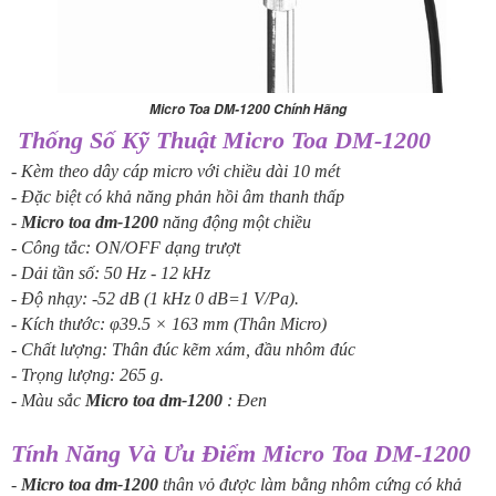
Micro Toa DM-1200 Chính Hãng
Thống Số Kỹ Thuật
Micro Toa DM-1200
- Kèm theo dây cáp micro với chiều dài 10 mét
- Đặc biệt có khả năng phản hồi âm thanh thấp
-
Micro toa dm-1200
năng động một chiều
- Công tắc: ON/OFF dạng trượt
- Dải tần số: 50 Hz - 12 kHz
- Độ nhạy: -52 dB (1 kHz 0 dB=1 V/Pa).
- Kích thước: φ39.5 × 163 mm (Thân Micro)
- Chất lượng: Thân đúc kẽm xám, đầu nhôm đúc
- Trọng lượng: 265 g.
- Màu sắc
Micro toa dm-1200
: Đen
Tính Năng Và Ưu Điểm Micro
Toa DM-1200
-
Micro toa dm-1200
thân vỏ được làm bằng nhôm cứng có khả