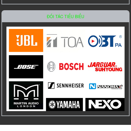
Liên hệ
ĐỐI TÁC TIỂU BIỂU
Amply Bosch PLE 1ME 120 EU Công Suất
120W
Liên hệ