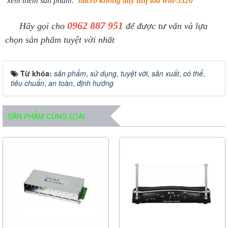
xem thêm sản phẩm:
micro không dây uhf toa wm-5320
0962 887 951
Hãy gọi cho
để được tư vấn và lựa
chọn sản phẩm tuyệt vời nhất
Từ khóa:
sản phẩm
,
sử dụng
,
tuyệt vời
,
sản xuất
,
có thể
,
tiêu chuẩn
,
an toàn
,
định hướng
SẢN PHẨM CÙNG LOẠI