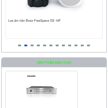
Liên hệ
Loa âm trần Bose FreeSpace DS 16F
Loa Treo Tường Kasen 206 GT
Liên hệ
SẢN PHẨM BÁN CHẠY