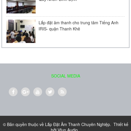
Lắp đặt âm thanh cho trung tâm Tiếng Anh
IRIS- quận Thanh Khê
Loa âm trần Bose FreeSpace DS 16F
Liên hệ
SOCIAL MEDIA
Loa treo tường BOSE 151
700.000 VND
© Bản quyền thuộc về
Lắp Đặt Âm Thanh Chuyên Nghiệp
.
Thiết kế
bởi
Vfun Audio
.