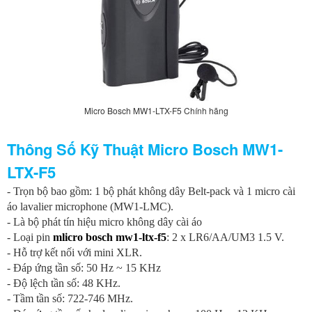
Micro Bosch MW1-LTX-F5 Chính hãng
Thông Số Kỹ Thuật Micro Bosch MW1-
LTX-F5
-
Trọn bộ bao gồm: 1 bộ phát không dây Belt-pack và 1 micro cài
áo lavalier microphone (MW1-LMC).
- Là bộ phát tín hiệu micro không dây cài áo
-
Loại pin
mlicro bosch mw1-ltx-f5
: 2 x LR6/AA/UM3 1.5 V.
-
Hỗ trợ kết nối với mini XLR.
-
Đáp ứng tần số: 50 Hz ~ 15 KHz
-
Độ lệch tần số: 48 KHz.
-
Tầm tần số: 722-746 MHz.