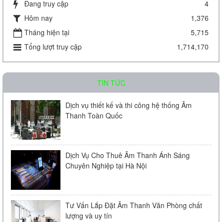
Đang truy cập
4
Hôm nay
1,376
Amply chia 2 vùng KAC - J08D
Tháng hiện tại
5,715
Tổng lượt truy cập
1,714,170
Liên hệ
TIN TỨC
Dịch vụ thiết kế và thi công hệ thống Âm
Thanh Toàn Quốc
Amply chia 2 vùng KAC - J60D
Dịch Vụ Cho Thuê Âm Thanh Ánh Sáng
Chuyên Nghiệp tại Hà Nội
Liên hệ
Tư Vấn Lắp Đặt Âm Thanh Văn Phòng chất
lượng và uy tín