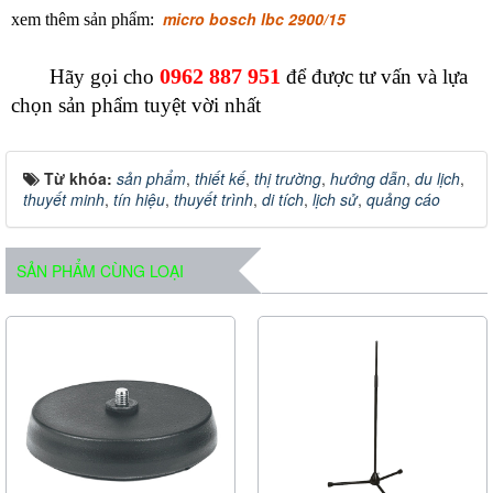
m
icro bosch lbc 2900/15
xem thêm sản phẩm:
0962 887 951
Hãy gọi cho
để được tư vấn và lựa
chọn sản phẩm tuyệt vời nhất
Từ khóa:
sản phẩm
,
thiết kế
,
thị trường
,
hướng dẫn
,
du lịch
,
thuyết minh
,
tín hiệu
,
thuyết trình
,
di tích
,
lịch sử
,
quảng cáo
SẢN PHẨM CÙNG LOẠI