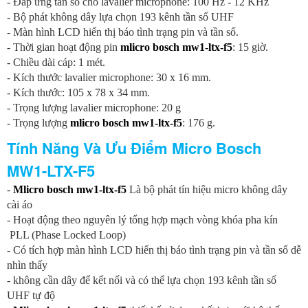
- Đáp ứng tần số cho lavalier microphone: 100 Hz - 12 KHz
-
Bộ phát không dây lựa chọn 193 kênh tần số UHF
-
Màn hình LCD hiển thị báo tình trạng pin và tần số.
-
Thời gian hoạt động pin
mlicro bosch mw1-ltx-f5
: 15 giờ.
-
Chiều dài cáp: 1 mét.
-
Kích thước lavalier microphone: 30 x 16 mm.
-
Kích thước: 105 x 78 x 34 mm.
-
Trọng lượng lavalier microphone: 20 g
-
Trọng lượng
mlicro bosch mw1-ltx-f5
: 176 g.
Tính Năng Và Ưu Điểm Micro Bosch
MW1-LTX-F5
-
Mlicro bosch mw1-ltx-f5
Là bộ phát tín hiệu micro không dây
cài áo
- Hoạt động theo nguyên lý tổng hợp mạch vòng khóa pha kín
PLL (Phase Locked Loop)
- Có tích hợp màn hình LCD hiển thị báo tình trạng pin và tần số dễ
nhìn thấy
- không cần dây để kết nối và có thể lựa chọn
193 kênh tần số
UHF tự độ