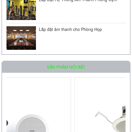
Lắp đặt âm thanh cho Phòng Họp
Loa âm trần OBT-511
SẢN PHẨM NỔI BẬT
Liên hệ
Loa âm trần OBT-605