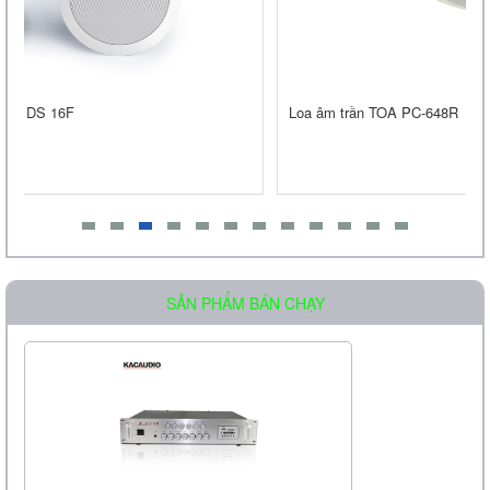
Liên hệ
Loa âm trần TOA PC-648R
Loa Treo Tường Kasen 206 GT
Liên hệ
SẢN PHẨM BÁN CHẠY