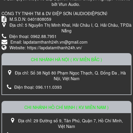
bởi
Vfun Audio
.
(
)
CÔNG TY TNHH TM & DV ĐIỆP SƠN
AUDIOĐIỆPSƠN
M.S.D.N: 0401808059
Địa chỉ:
5 Nguyễn Thị Minh Khai, Hải Châu I, Q. Hải Châu, TP.Đà
Nẵng
Điện thoại:
0962.88.7951
Email:
lapdatamthanh24h.vn@gmail.com
Website:
https://lapdatamthanh24h.vn/
CHI NHÁNH HÀ NỘI ( KV MIỀN BẮC )
Loa Karaoke Nanomax JB-625
Địa chỉ:
Số 38 Ngõ 80 Phạm Ngọc Thạch, Q. Đống Đa , Hà
Liên hệ
Nội, Việt Nam
Điện thoại:
096.111.0393
CHI NHÁNH HỒ CHÍ MỊNH ( KV MIỀN NAM )
Địa chỉ:
29 Đường số 9, Tân Phú, Quận 7, Hồ Chí Minh,
Việt Nam