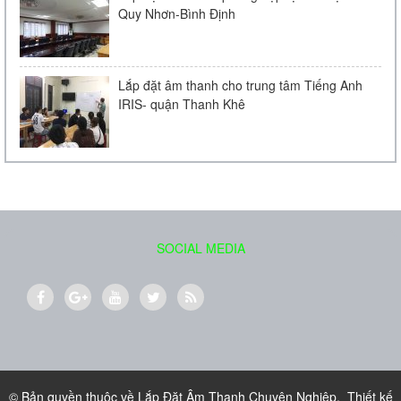
Quy Nhơn-Bình Định
Lắp đặt âm thanh cho trung tâm Tiếng Anh
IRIS- quận Thanh Khê
Loa âm trần Bose FreeSpace DS 16F
Liên hệ
SOCIAL MEDIA
Loa treo tường BOSE 151
700.000 VND
© Bản quyền thuộc về
Lắp Đặt Âm Thanh Chuyên Nghiệp
.
Thiết kế