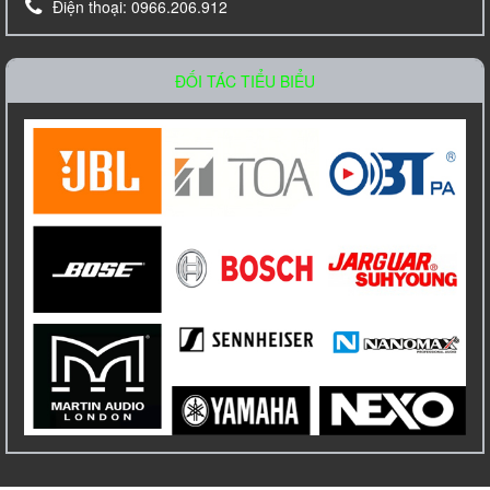
Điện thoại:
0966.206.912
Loa âm trần TOA PC-648R
Liên hệ
ĐỐI TÁC TIỂU BIỂU
Amply Bosch PLE 1ME 120 EU Công Suất
120W
Liên hệ