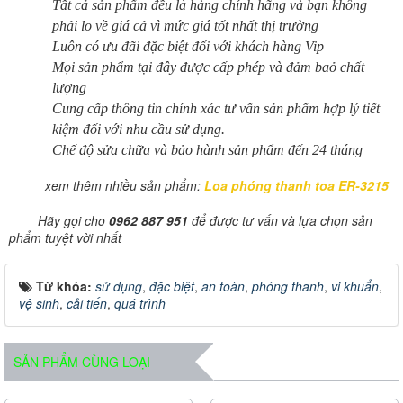
Tất cả sản phẩm đều là hàng chính hãng và bạn không
phải lo về giá cả vì mức giá tốt nhất thị trường
Luôn có ưu đãi đặc biệt đối với khách hàng Vip
Mọi sản phẩm tại đây được cấp phép và đảm baỏ chất
lượng
Cung cấp thông tin chính xác tư vấn sản phẩm hợp lý tiết
kiệm đối với nhu cầu sử dụng.
Chế độ sửa chữa và bảo hành sản phẩm đến 24 tháng
xem thêm nhiều sản phẩm:
Loa phóng thanh toa ER-3215
Hãy gọi cho
0962 887 951
để được tư vấn và lựa chọn sản
phẩm tuyệt vời nhất
Từ khóa:
sử dụng
,
đặc biệt
,
an toàn
,
phóng thanh
,
vi khuẩn
,
vệ sinh
,
cải tiến
,
quá trình
SẢN PHẨM CÙNG LOẠI