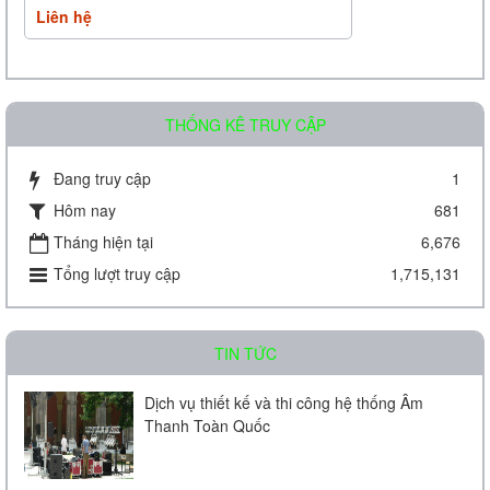
Liên hệ
THỐNG KÊ TRUY CẬP
Đang truy cập
1
Hôm nay
681
Amply chia 2 vùng KAC - J08D
Tháng hiện tại
6,676
Tổng lượt truy cập
1,715,131
Liên hệ
TIN TỨC
Dịch vụ thiết kế và thi công hệ thống Âm
Thanh Toàn Quốc