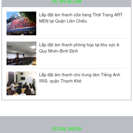
DỰ ÁN ĐÃ LÀM
Micro Bosch LBC 2900/20
Lắp đặt âm thanh cửa hàng Thời Trang ART
MEN tại Quận Liên Chiểu
Liên hệ
Lắp đặt âm thanh phòng họp tại khu vực 8-
Quy Nhơn-Bình Định
Lắp đặt âm thanh cho trung tâm Tiếng Anh
IRIS- quận Thanh Khê
Loa âm trần Bose FreeSpace DS 16F
Liên hệ
SOCIAL MEDIA