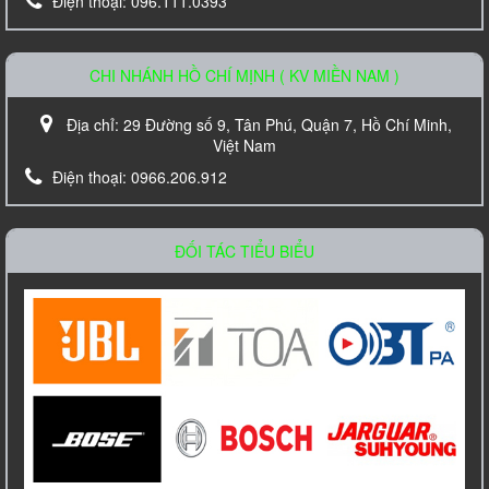
Điện thoại:
096.111.0393
CHI NHÁNH HỒ CHÍ MỊNH ( KV MIỀN NAM )
Địa chỉ:
29 Đường số 9, Tân Phú, Quận 7, Hồ Chí Minh,
Việt Nam
Điện thoại:
0966.206.912
Loa âm trần TOA PC-648R
Liên hệ
ĐỐI TÁC TIỂU BIỂU
Amply Bosch PLE 1ME 120 EU Công Suất
120W
Liên hệ