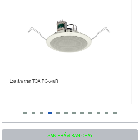
Loa âm trần OBT-605
Liên hệ
Amply liền mixer OBT-6650 công suất 650W
Loa Treo Tường Kasen 206 GT
Liên hệ
SẢN PHẨM BÁN CHẠY