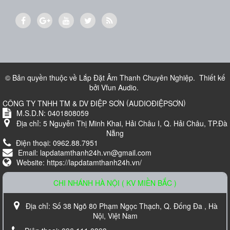
Loa treo tường BOSE 151
700.000 VND
© Bản quyền thuộc về
Lắp Đặt Âm Thanh Chuyên Nghiệp
.
Thiết kế
bởi
Vfun Audio
.
(
)
CÔNG TY TNHH TM & DV ĐIỆP SƠN
AUDIOĐIỆPSƠN
M.S.D.N: 0401808059
Địa chỉ:
5 Nguyễn Thị Minh Khai, Hải Châu I, Q. Hải Châu, TP.Đà
Nẵng
Điện thoại:
0962.88.7951
Email:
lapdatamthanh24h.vn@gmail.com
Website:
https://lapdatamthanh24h.vn/
CHI NHÁNH HÀ NỘI ( KV MIỀN BẮC )
Loa Karaoke Nanomax JB-625
Địa chỉ:
Số 38 Ngõ 80 Phạm Ngọc Thạch, Q. Đống Đa , Hà
Liên hệ
Nội, Việt Nam