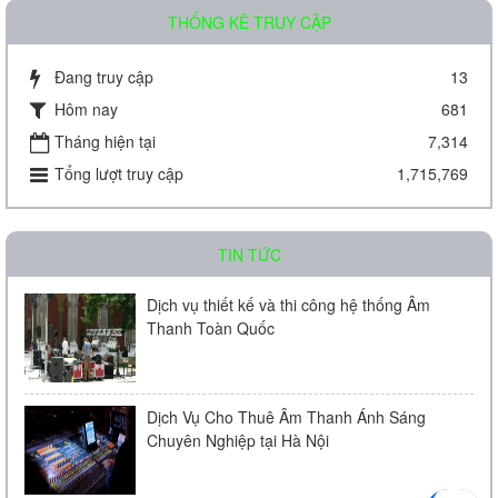
THỐNG KÊ TRUY CẬP
Đang truy cập
13
Hôm nay
681
Amply chia 2 vùng KAC - J08D
Tháng hiện tại
7,314
Tổng lượt truy cập
1,715,769
Liên hệ
TIN TỨC
Dịch vụ thiết kế và thi công hệ thống Âm
Thanh Toàn Quốc
Amply chia 2 vùng KAC - J60D
Dịch Vụ Cho Thuê Âm Thanh Ánh Sáng
Chuyên Nghiệp tại Hà Nội
Liên hệ