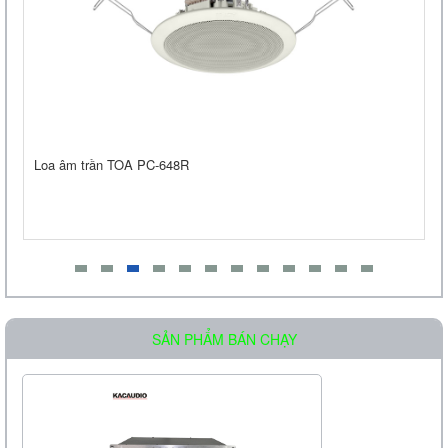
Loa âm trần OBT-605
Liên hệ
Amply liền mixer OBT-6650 công suất 650W
Loa Treo Tường Kasen 206 GT
Liên hệ
SẢN PHẨM BÁN CHẠY