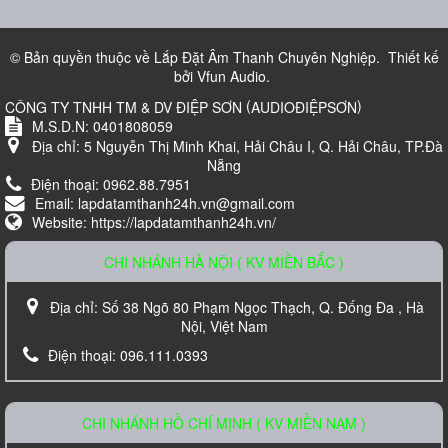
700.000 VND
© Bản quyền thuộc về
Lắp Đặt Âm Thanh Chuyên Nghiệp
.
Thiết kế
bởi
Vfun Audio
.
(
)
CÔNG TY TNHH TM & DV ĐIỆP SƠN
AUDIOĐIỆPSƠN
M.S.D.N: 0401808059
Địa chỉ:
5 Nguyễn Thị Minh Khai, Hải Châu I, Q. Hải Châu, TP.Đà
Nẵng
Điện thoại:
0962.88.7951
Email:
lapdatamthanh24h.vn@gmail.com
Website:
https://lapdatamthanh24h.vn/
CHI NHÁNH HÀ NỘI ( KV MIỀN BẮC )
Loa Karaoke Nanomax JB-625
Địa chỉ:
Số 38 Ngõ 80 Phạm Ngọc Thạch, Q. Đống Đa , Hà
Liên hệ
Nội, Việt Nam
Điện thoại:
096.111.0393
CHI NHÁNH HỒ CHÍ MỊNH ( KV MIỀN NAM )