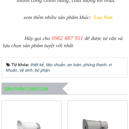
thanh công chính hãng, chất lượng tốt nhất.
xem thêm nhiều sản phẩm khác:
Loa Nen
0962 887 951
Hãy gọi cho
để được tư vấn và
lựa chọn sản phẩm tuyệt vời nhất
Từ khóa:
thiết kế
,
tiêu chuẩn
,
an toàn
,
phóng thanh
,
vi
khuẩn
,
vệ sinh
,
bộ phận
SẢN PHẨM CÙNG LOẠI