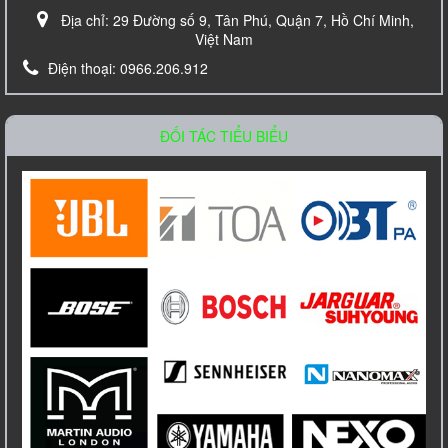
Địa chỉ:
29 Đường số 9, Tân Phú, Quận 7, Hồ Chí Minh,
Việt Nam
Điện thoại:
0966.206.912
Loa âm trần TOA PC-648R
Liên hệ
ĐỐI TÁC TIỂU BIỂU
Amply Bosch PLE 1ME 120 EU Công Suất
120W
Liên hệ