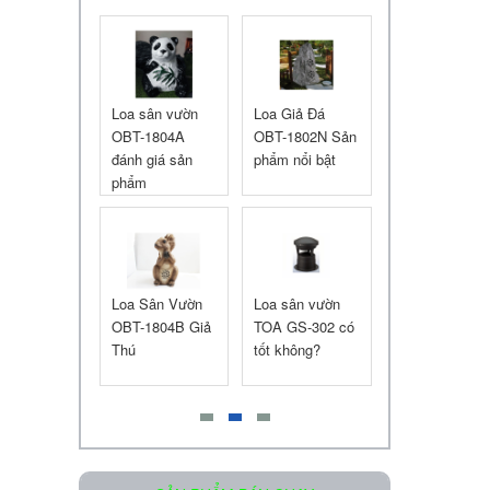
Liên hệ
 trần
Loa sân vườn
Loa Giả Đá
Chiết áp loa
C-648R
OBT-1804A
OBT-1802N Sản
60W OBT-1060
đánh giá sản
phẩm nổi bật
phẩm
Loa âm trần OBT-605
Liên hệ
liền
Loa Sân Vườn
Loa sân vườn
Loa giả đá OBT-
 OBT-6650
OBT-1804B Giả
TOA GS-302 có
1802U
suất 650W
Thú
tốt không?
Loa Treo Tường Kasen 206 GT
Liên hệ