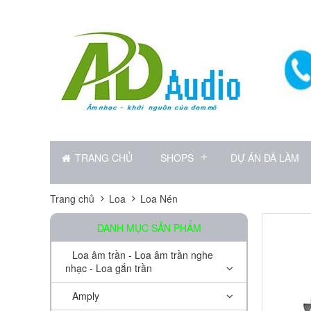
TRANG CHỦ
SHOPS
DỰ ÁN ĐÃ LÀM
Trang chủ
Loa
Loa Nén
DANH MỤC SẢN PHẨM
Loa âm trần - Loa âm trần nghe
nhạc - Loa gắn trần
Amply