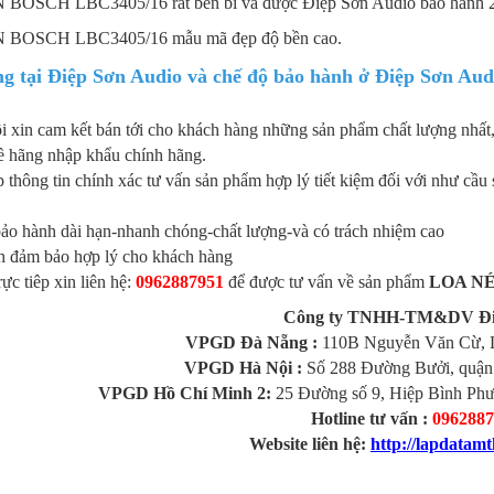
 BOSCH LBC3405/16
rất bền bỉ và được Điệp Sơn Audio bảo hành 
 BOSCH LBC3405/16
mẫu mã đẹp độ bền cao.
g tại Điệp Sơn Audio và chế độ bảo hành ở Điệp Sơn Aud
i xin cam kết bán tới cho khách hàng những sản phẩm chất lượng nhất,
hãng nhập khẩu chính hãng.
 thông tin chính xác tư vấn sản phẩm hợp lý tiết kiệm đối với như cầu
bảo hành dài hạn-nhanh chóng-chất lượng-và có trách nhiệm cao
nh đảm bảo hợp lý cho khách hàng
rực tiêp xin liên hệ:
0962887951
để được tư vấn về sản phẩm
LOA NÉ
Công ty TNHH-TM&DV Đi
VPGD Đà Nẵng :
110B Nguyễn Văn Cừ, L
VPGD Hà Nội :
Số 288 Đường Bưởi, quận
VPGD Hồ Chí Minh 2:
25 Đường số 9, Hiệp Bình Ph
Hotline tư vấn :
0962887
Website liên hệ:
http://lapdatam