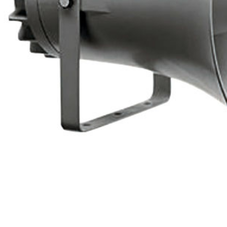
Loa Treo Tường
Loa Treo Tường
Loa âm trần
Loa
JBL Control 25T
Kasen 206 GT
TOA PC-648R
OB
đán
ph
Loa JBL Control
Loa âm trần
Amply liền
Loa
25 Loa treo
Bose
mixer OBT-6650
OB
tường
FreeSpace DS
công suất 650W
Th
16F