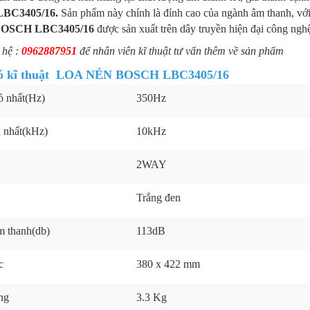
BC3405/16.
Sản phẩm này chính là đỉnh cao của ngành âm thanh, với
OSCH LBC3405/16
được sản xuất trên dây truyền hiện đại công ngh
 hệ :
0962887951
để nhân viên kĩ thuật tư vấn thêm về sản phẩm
ó kĩ thuật
LOA NÉN BOSCH LBC3405/16
ỏ nhất(Hz)
350Hz
n nhất(kHz)
10kHz
2WAY
Trắng đen
 thanh(db)
113dB
c
380 x 422 mm
ng
3.3 Kg