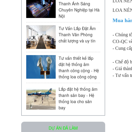
LOA NÉN
Thanh Ánh Sáng
Chuyên Nghiệp tại Hà
LOA NÉN
Nội
Mua hàn
Tư Vấn Lắp Đặt Âm
Thanh Văn Phòng
- Chúng tô
chất lượng và uy tín
CO-QC về 
Loa âm trần KAC - 104 | Chính
- Cung cấp
Hãng
Liên hệ
Tư vấn thiết kế lắp
- Chế độ 
đặt hệ thống âm
- Giá thà
thanh công cộng - Hệ
- Tư vấn t
thống loa công cộng
Lắp đặt hệ thống âm
thanh sân bay - Hệ
thống loa cho sân
bay
Micro Bosch LBC 2900/20
Liên hệ
DỰ ÁN ĐÃ LÀM