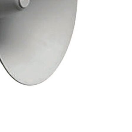
 sân vườn
T-1804A
h giá sản
ẩm
 Sân Vườn
T-1804B Giả
ú