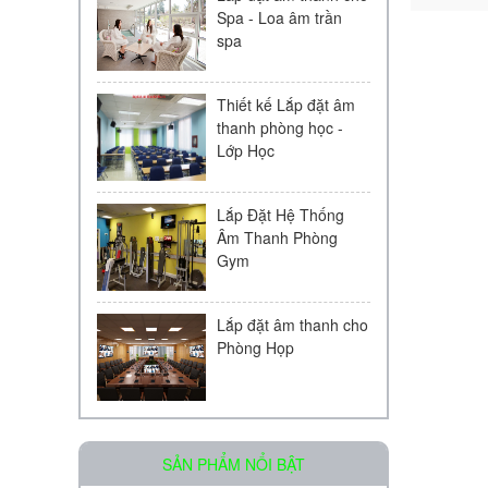
Spa - Loa âm trần
spa
Thiết kế Lắp đặt âm
thanh phòng học -
Lớp Học
Lắp Đặt Hệ Thống
Âm Thanh Phòng
Gym
Lắp đặt âm thanh cho
Phòng Họp
Loa âm trần OBT-511
SẢN PHẨM NỔI BẬT