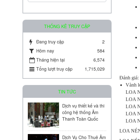
THỐNG KÊ TRUY CẬP
Đang truy cập
2
Amply chia 2 vùng KAC - J08D
Hôm nay
584
Tháng hiện tại
6,574
Liên hệ
Tổng lượt truy cập
1,715,029
Đánh giá:
Vành l
TIN TỨC
LOA N
LOA 
Dịch vụ thiết kế và thi
LOA 
công hệ thống Âm
LOA 
Amply chia 2 vùng KAC - J60D
Thanh Toàn Quốc
LOA 
Liên hệ
LOA NÉN
Dịch Vụ Cho Thuê Âm