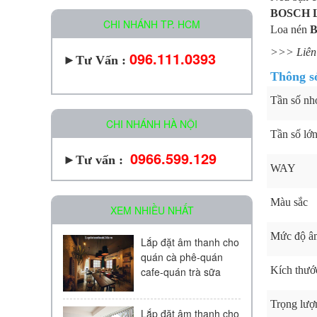
BOSCH L
CHI NHÁNH TP. HCM
Loa nén
B
>>> Liên
096.111.0393
►
Tư Vấn :
Thông s
Tần số nh
CHI NHÁNH HÀ NỘI
Tần số lớ
0966.599.129
►Tư vấn :
WAY
Màu sắc
XEM NHIỀU NHẤT
Mức độ âm
Lắp đặt âm thanh cho
quán cà phê-quán
Kích thướ
cafe-quán trà sữa
Trọng lượ
Lắp đặt âm thanh cho