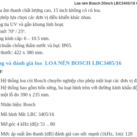
Loa nén Bosch 20inch LBC3405/16 
âm thanh chất lượng cao, 15 inch không có củ loa.
p lựa chọn các đơn vị điều khiển khác nhau.
ia UV và gắn khung linh hoạt.
: 70º / 25º.
kính cáp: 6 – 10.5 mm.
uẩn chống thấm nước và bụi: IP65.
hước: 422 x 380 mm.
ng và đánh giá
loa
LOA NÉN BOSCH LBC3405/16
g:
Hệ thống loa còi Bosch chuyên nghiệp cho phép một loạt các đơn vị đ
Hệ thống bao gồm bốn sừng, ba loại hình tròn với đường kính khẩu đ
một lỗ đo 390 x 235 mm.
Nhãn hiệu: Bosch
Mô hình Mã: LBC 3405/16
Mở góc 4 kHz (độ): 51 .. 80
Mức áp suất âm thanh [dB] đánh giá cao sức mạnh (1kHz, 1m): 120