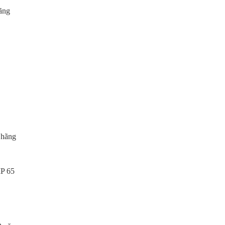
hãng
 hãng
IP 65