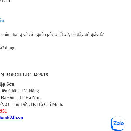
2 năm
io
 chính hãng và có nguồn gốc xuất xứ, có đầy đủ giấy tờ
 sử dụng.
N BOSCH LBC3405/16
ệp Sơn
iên Chiểu, Đà Nẵng.
 Ba Đình, TP Hà Nội.
ước,Q. Thủ Đức,TP. Hồ Chí Minh.
951
thanh24h.vn