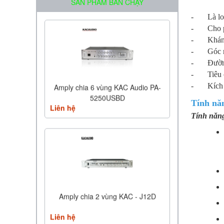
SẢN PHẨM BÁN CHẠY
- Là loa 
- Cho phé
- Kháng t
- Góc mở
- Đường 
- Tiêu ch
- Kích t
Amply chia 6 vùng KAC Audio PA-
5250USBD
Tính nă
Liên hệ
Tính năn
Amply chia 2 vùng KAC - J12D
Liên hệ