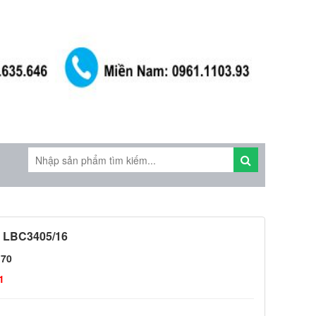
LBC3405/16
170
1