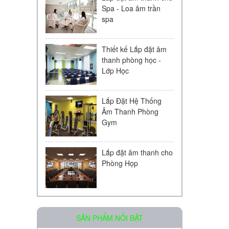
Spa - Loa âm trần
spa
Thiết kế Lắp đặt âm
thanh phòng học -
Lớp Học
Lắp Đặt Hệ Thống
Âm Thanh Phòng
Gym
Lắp đặt âm thanh cho
Phòng Họp
Loa âm trần OBT-511
SẢN PHẨM NỔI BẬT