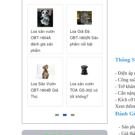
Liên hệ
âm trần
Loa sân vườn
Loa Giả Đá
Chiết áp loa
 PC-648R
OBT-1804A
OBT-1802N Sản
60W OBT-106
đánh giá sản
phẩm nổi bật
phẩm
Loa âm trần OBT-605
Thông S
Liên hệ
- Điện áp
- Công su
y liền
Loa Sân Vườn
Loa sân vườn
Loa giả đá OB
- Trở khá
r OBT-6650
OBT-1804B Giả
TOA GS-302 có
1802U
- Cân nặn
 suất 650W
Thú
tốt không?
- Kích cỡ
Xem thêm
Đánh Gi
Loa Treo Tường Kasen 206 GT
- Sản p
- Giá th
Liên hệ