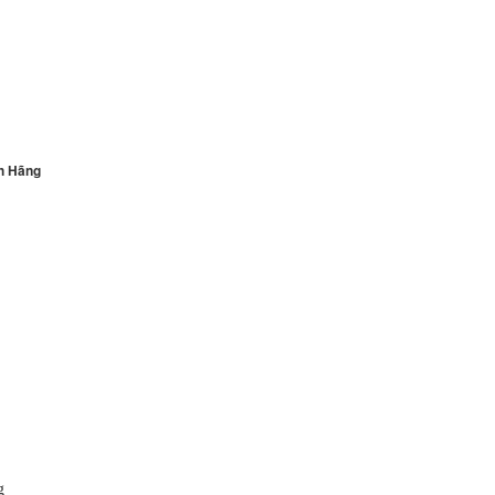
oa sân vườn
BT-1804A
ánh giá sản
h Hãng
hẩm
oa Sân Vườn
BT-1804B Giả
hú
g