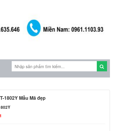
T-1802Y Mẫu Mã đẹp
1802Y
1