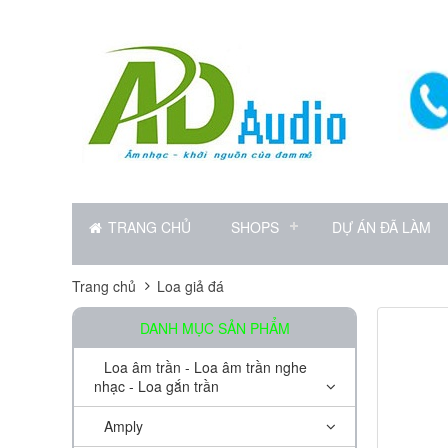
TRANG CHỦ
SHOPS
DỰ ÁN ĐÃ LÀM
Trang chủ
Loa giả đá
DANH MỤC SẢN PHẨM
Loa âm trần - Loa âm trần nghe
nhạc - Loa gắn trần
Amply