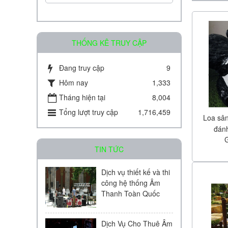
THỐNG KÊ TRUY CẬP
Đang truy cập
9
Amply chia 2 vùng KAC - J08D
Hôm nay
1,333
Tháng hiện tại
8,004
Liên hệ
Tổng lượt truy cập
1,716,459
Loa sâ
đán
TIN TỨC
Dịch vụ thiết kế và thi
công hệ thống Âm
Amply chia 2 vùng KAC - J60D
Thanh Toàn Quốc
Liên hệ
Dịch Vụ Cho Thuê Âm