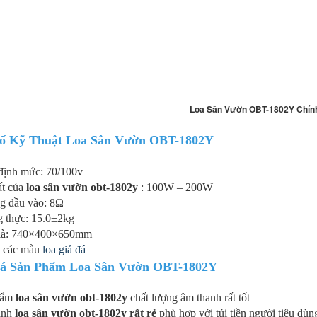
Loa Treo Tường
Loa Treo Tường
Loa âm trần
L
0
JBL Control 25T
Kasen 206 GT
TOA PC-648R
O
đ
Loa Sân Vườn OBT-1802Y Chín
p
ố Kỹ Thuật Loa Sân Vườn OBT-1802Y
 định mức: 70/100v
ất của
loa sân vườn obt-1802y
: 100W – 200W
T-
Loa JBL Control
Loa âm trần
Amply liền
L
ng đầu vào: 8Ω
25 Loa treo
Bose
mixer OBT-6650
O
g thực: 15.0±2kg
tường
FreeSpace DS
công suất 650W
T
 là: 740×400×650mm
16F
 các mẫu
loa giả đá
á Sản Phẩm Loa Sân Vườn OBT-1802Y
hẩm
loa sân vườn obt-1802y
chất lượng âm thanh rất tốt
ành
loa sân vườn obt-1802y rất rẻ
phù hợp với túi tiền người tiêu dùn