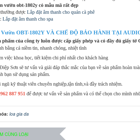
n vườn obt-1802y có mẫu mã rất đẹp
 thường được
Lắp đặt âm thanh cho quán cà phê
:
Lắp đặt âm thanh cho spa
n Vườn OBT-1802Y
VÀ CHẾ ĐỘ BẢO HÀNH TẠI AUDIO
n phẩm của công ty luôn được cấp giấy phép và có đầy đủ giấy t
h bằng cả niềm tin, nhanh chóng, nhiệt tình
m việc khoa học, tiết kiệm chi phí nhất cho khách hàng
Điệp Sơn sẽ tư vấn và giải đáp thắc mắc của bạn về sản phẩm hoàn to
ình bạn sử dụng sản phẩm.
 ngũ kỹ thuật viên chuyên nghiệp,tận tình,và đầy trách nhiệm.
0962 887 951
để được tư vấn về sản phẩm và có thể chọn cho mình nh
hóa:
loa gia da
M CÙNG LOẠI