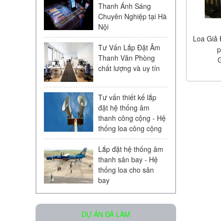
Thanh Ánh Sáng
Chuyên Nghiệp tại Hà
Nội
Loa Giả
Tư Vấn Lắp Đặt Âm
p
Thanh Văn Phòng
chất lượng và uy tín
Loa âm trần KAC - 104 | Chính
Hãng
Liên hệ
Tư vấn thiết kế lắp
đặt hệ thống âm
thanh công cộng - Hệ
thống loa công cộng
Lắp đặt hệ thống âm
thanh sân bay - Hệ
thống loa cho sân
bay
Micro Bosch LBC 2900/20
Liên hệ
DỰ ÁN ĐÃ LÀM