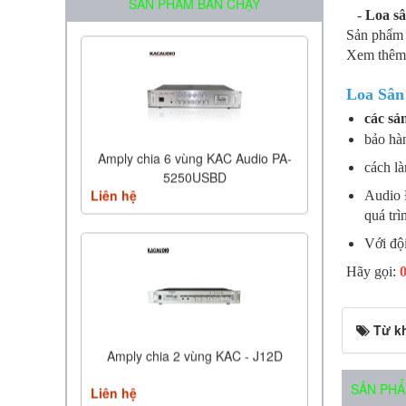
SẢN PHẨM BÁN CHẠY
-
Loa sâ
Sản phẩm
Xem thêm
Loa Sâ
các sả
bảo hàn
Amply chia 6 vùng KAC Audio PA-
cách là
5250USBD
Liên hệ
Audio 
quá tr
Với đội
Hãy gọi:
Từ k
Amply chia 2 vùng KAC - J12D
SẢN PHẨ
Liên hệ