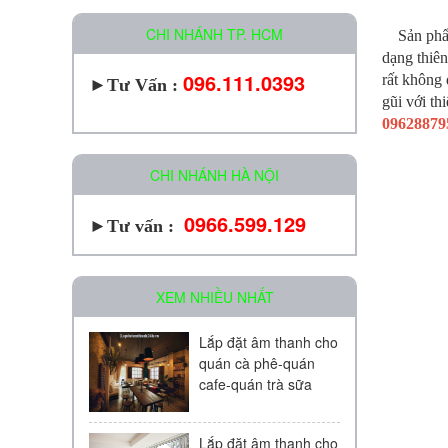
CHI NHÁNH TP. HCM
Sản ph
dạng thiên
096.111.0393
rất không
►
Tư Vấn :
gũi với th
0962887
CHI NHÁNH HÀ NỘI
0966.599.129
►Tư vấn :
XEM NHIỀU NHẤT
Lắp đặt âm thanh cho
quán cà phê-quán
cafe-quán trà sữa
Lắp đặt âm thanh cho