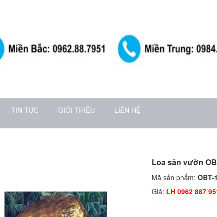
TIN TỨC
GIỚI THIỆU
LIÊN HỆ
Loa sân vườn OB
Mã sản phẩm:
OBT-
Giá:
LH 0962 887 95