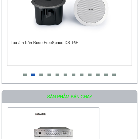
Loa âm trần OBT-605
Liên hệ
Loa âm trần Bose FreeSpace DS 16F
Loa Treo Tường Kasen 206 GT
Liên hệ
SẢN PHẨM BÁN CHẠY