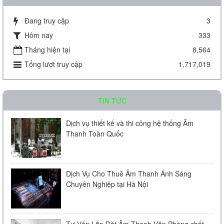
Đang truy cập
3
Hôm nay
333
Amply chia 2 vùng KAC - J08D
Tháng hiện tại
8,564
Tổng lượt truy cập
1,717,019
Liên hệ
TIN TỨC
Dịch vụ thiết kế và thi công hệ thống Âm
Thanh Toàn Quốc
Amply chia 2 vùng KAC - J60D
Dịch Vụ Cho Thuê Âm Thanh Ánh Sáng
Chuyên Nghiệp tại Hà Nội
Liên hệ