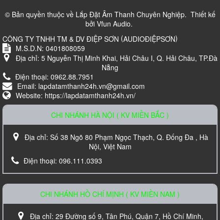
700.000 VND
© Bản quyền thuộc về
Lắp Đặt Âm Thanh Chuyên Nghiệp
.
Thiết kế
bởi
Vfun Audio
.
(
)
CÔNG TY TNHH TM & DV ĐIỆP SƠN
AUDIOĐIỆPSƠN
M.S.D.N: 0401808059
Địa chỉ:
5 Nguyễn Thị Minh Khai, Hải Châu I, Q. Hải Châu, TP.Đà
Nẵng
Điện thoại:
0962.88.7951
Email:
lapdatamthanh24h.vn@gmail.com
Website:
https://lapdatamthanh24h.vn/
CHI NHÁNH HÀ NỘI ( KV MIỀN BẮC )
Loa Karaoke Nanomax JB-625
Địa chỉ:
Số 38 Ngõ 80 Phạm Ngọc Thạch, Q. Đống Đa , Hà
Liên hệ
Nội, Việt Nam
Điện thoại:
096.111.0393
CHI NHÁNH HỒ CHÍ MỊNH ( KV MIỀN NAM )
Địa chỉ:
29 Đường số 9, Tân Phú, Quận 7, Hồ Chí Minh,