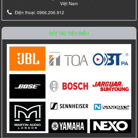
Việt Nam
Điện thoại:
0966.206.912
Loa âm trần TOA PC-648R
Liên hệ
ĐỐI TÁC TIỂU BIỂU
Amply Bosch PLE 1ME 120 EU Công Suất
120W
Liên hệ