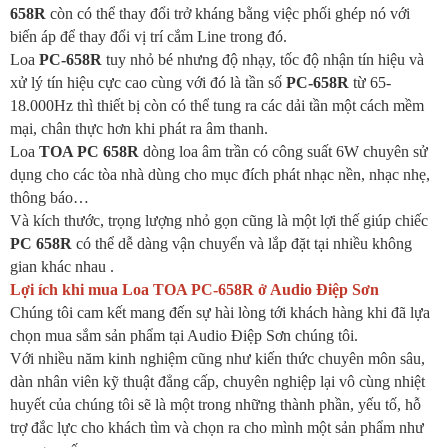
658R
còn có thể thay đổi trở kháng bằng việc phối ghép nó với
biến áp để thay đổi vị trí cắm Line trong đó.
Loa
PC-658R
tuy nhỏ bé nhưng độ nhạy, tốc độ nhận tín hiệu và
xử lý tín hiệu cực cao cùng với đó là tần số
PC-658R
từ 65-
18.000Hz thì thiết bị còn có thể tung ra các dải tần một cách mềm
mại, chân thực hơn khi phát ra âm thanh.
Loa
TOA PC 658R
dòng loa âm trần có công suất 6W chuyên sử
dụng cho các tòa nhà dùng cho mục đích phát nhạc nền, nhạc nhẹ,
thông báo…
Và kích thước, trọng lượng nhỏ gọn cũng là một lợi thế giúp chiếc
PC 658R
có thể dễ dàng vận chuyển và lắp đặt tại nhiều không
gian khác nhau .
Lợi ích khi mua Loa TOA PC-658R ở Audio Điệp Sơn
Chúng tôi cam kết mang đến sự hài lòng tới khách hàng khi đã lựa
chọn mua sắm sản phẩm tại Audio Điệp Sơn chúng tôi.
Với nhiều năm kinh nghiệm cũng như kiến thức chuyên môn sâu,
dàn nhân viên kỹ thuật đẳng cấp, chuyên nghiệp lại vô cùng nhiệt
huyết của chúng tôi sẽ là một trong những thành phần, yếu tố, hỗ
trợ đắc lực cho khách tìm và chọn ra cho mình một sản phẩm như