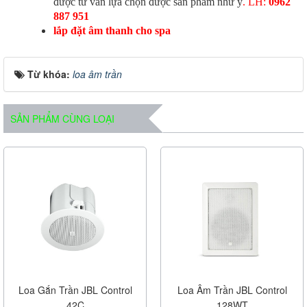
được tư vấn lựa chọn được sản phẩm như ý
. LH:
0962
887 951
lắp đặt âm thanh cho spa
Từ khóa:
loa âm trần
SẢN PHẨM CÙNG LOẠI
Loa Gắn Trần JBL Control
Loa Âm Trần JBL Control
42C
128WT