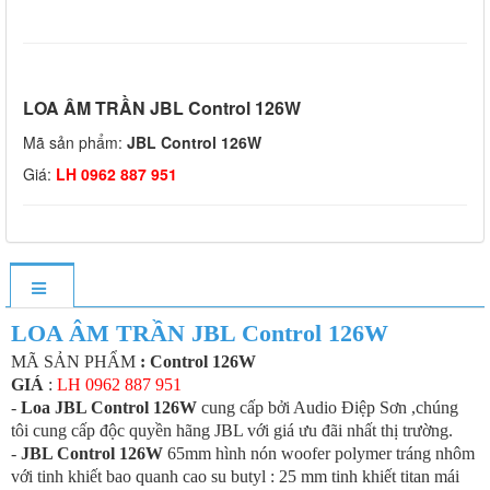
LOA ÂM TRẦN JBL Control 126W
Mã sản phẩm:
JBL Control 126W
Giá:
LH 0962 887 951
LOA ÂM TRẦN JBL Control 126W
MÃ SẢN PHẨM
: Control 126W
GIÁ
:
LH 0962 887 951
-
Loa JBL Control 126W
cung cấp bởi Audio Điệp Sơn ,chúng
tôi cung cấp độc quyền hãng JBL với giá ưu đãi nhất thị trường.
-
JBL Control 126W
65mm hình nón woofer polymer tráng nhôm
với tinh khiết bao quanh cao su butyl : 25 mm tinh khiết titan mái