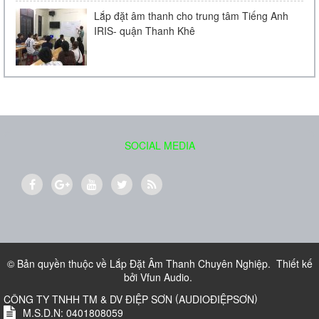
Lắp đặt âm thanh cho trung tâm Tiếng Anh
IRIS- quận Thanh Khê
Loa âm trần Bose FreeSpace DS 16F
Liên hệ
SOCIAL MEDIA
Loa treo tường BOSE 151
700.000 VND
© Bản quyền thuộc về
Lắp Đặt Âm Thanh Chuyên Nghiệp
.
Thiết kế
bởi
Vfun Audio
.
(
)
CÔNG TY TNHH TM & DV ĐIỆP SƠN
AUDIOĐIỆPSƠN
M.S.D.N: 0401808059