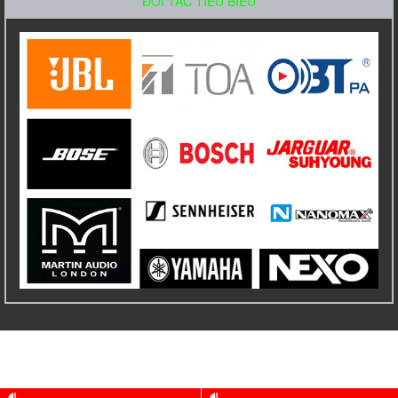
ĐỐI TÁC TIỂU BIỂU
Amply Bosch PLE 1ME 120 EU Công Suất
120W
Liên hệ
Amply liền Mixer TOA A-2120 Công suất
120W