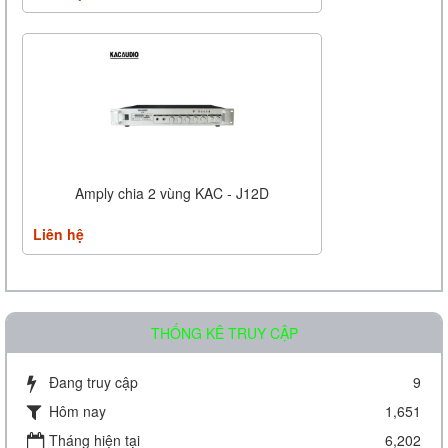
Amply chia 2 vùng KAC - J12D
Liên hệ
THỐNG KÊ TRUY CẬP
Đang truy cập
9
Hôm nay
1,651
Amply chia 2 vùng KAC - J08D
Tháng hiện tại
6,202