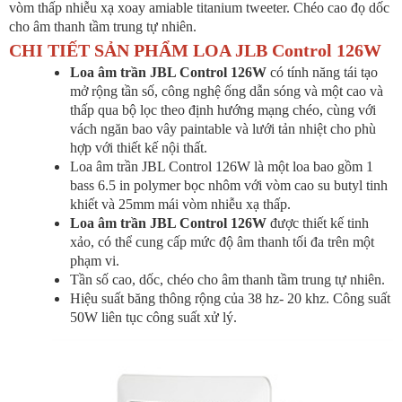
vòm thấp nhiễu xạ xoay amiable titanium tweeter. Chéo cao đọ dốc
cho âm thanh tầm trung tự nhiên.
CHI TIẾT SẢN PHẨM LOA JLB Control 126W
Loa âm trần JBL Control 126W
có tính năng tái tạo
mở rộng tần số, công nghệ ống dẫn sóng và một cao và
thấp qua bộ lọc theo định hướng mạng chéo, cùng với
vách ngăn bao vây paintable và lưới tản nhiệt cho phù
hợp với thiết kế nội thất.
Loa âm trần JBL Control 126W là một loa bao gồm 1
bass 6.5 in polymer bọc nhôm với vòm cao su butyl tinh
khiết và 25mm mái vòm nhiễu xạ thấp.
Loa âm trần JBL Control 126W
được thiết kế tinh
xảo, có thể cung cấp mức độ âm thanh tối đa trên một
phạm vi.
Tần số cao, dốc, chéo cho âm thanh tầm trung tự nhiên.
Hiệu suất băng thông rộng của 38 hz- 20 khz. Công suất
50W liên tục công suất xử lý.