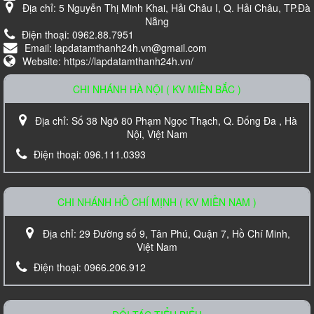
Địa chỉ:
5 Nguyễn Thị Minh Khai, Hải Châu I, Q. Hải Châu, TP.Đà
Nẵng
Điện thoại:
0962.88.7951
Email:
lapdatamthanh24h.vn@gmail.com
Website:
https://lapdatamthanh24h.vn/
CHI NHÁNH HÀ NỘI ( KV MIỀN BẮC )
Loa Karaoke Nanomax JB-625
Địa chỉ:
Số 38 Ngõ 80 Phạm Ngọc Thạch, Q. Đống Đa , Hà
Liên hệ
Nội, Việt Nam
Điện thoại:
096.111.0393
CHI NHÁNH HỒ CHÍ MỊNH ( KV MIỀN NAM )
Địa chỉ:
29 Đường số 9, Tân Phú, Quận 7, Hồ Chí Minh,
Việt Nam
Điện thoại:
0966.206.912
Loa âm trần TOA PC-648R
Liên hệ