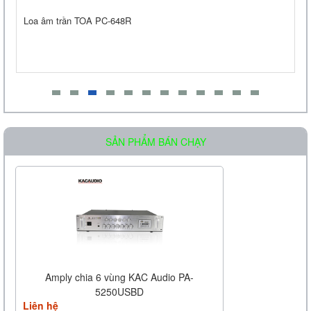
 trần TOA PC-648R
Amply liền 
Loa Treo Tường Kasen 206 GT
Liên hệ
SẢN PHẨM BÁN CHẠY
Amply chia 6 vùng KAC Audio PA-
5250USBD
Liên hệ