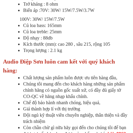
Trở kháng : 8 ohm
Biến áp :70V: 30W/ 15W/7.5W/3.7W
100V: 30W/ 15W/7.5W
Củ loa bass: 165mm
Củ loa treble: 25mm
Độ nhạy : 88db
Kích thước (mm): cao 280 , sâu 215, rộng 105
Trọng lượng : 2.1 kg
Audio Điệp Sơn luôn cam kết với quý khách
hàng:
Chất lượng sản phẩm luôn được ưu tiên hàng đầu,
Chúng tôi mang đến cho khách hàng những sản phẩm
chính hãng có nguồn gốc xuất xứ, có đầy đủ giấy tờ
CO-QC về hãng nhạp khẩu chính.
Chế độ bảo hành nhanh chóng, hiệu quả,
Giá thành hợp lí với thị trường
Đội ngủ kỹ thuật viên chuyên nghiệp, thân thiện và đầy
trách nhiệm
Còn chần chừ gì nữa hãy gọi đến cho chúng tôi để bạn