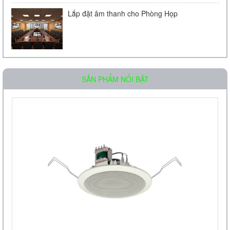
Lắp đặt âm thanh cho Phòng Họp
Loa âm trần OBT-511
SẢN PHẨM NỔI BẬT
Liên hệ
Loa âm trần OBT-605
Liên hệ