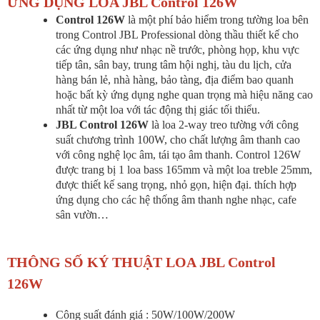
ỨNG DỤNG LOA JBL Control 126W
Control 126W
là một phí bảo hiểm trong tường loa bên
trong Control JBL Professional dòng thầu thiết kế cho
các ứng dụng như nhạc nề trước, phòng họp, khu vực
tiếp tân, sân bay, trung tâm hội nghị, tàu du lịch, cửa
hàng bán lẻ, nhà hàng, bảo tàng, địa điểm bao quanh
hoặc bất kỳ ứng dụng nghe quan trọng mà hiệu năng cao
nhất từ một loa với tác động thị giác tối thiểu.
JBL Control 126W
là loa 2-way treo tường với công
suất chương trình 100W, cho chất lượng âm thanh cao
với công nghệ lọc âm, tái tạo âm thanh. Control 126W
được trang bị 1 loa bass 165mm và một loa treble 25mm,
được thiết kế sang trọng, nhỏ gọn, hiện đại. thích hợp
ứng dụng cho các hệ thống âm thanh nghe nhạc, cafe
sân vườn…
THÔNG SỐ KÝ THUẬT LOA JBL Control
126W
Công suất đánh giá : 50W/100W/200W