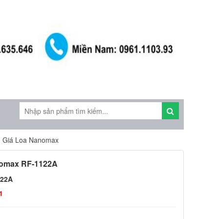
- Giá Loa Nanomax
nomax RF-1122A
122A
1