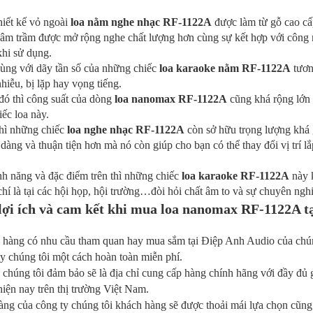
hiết kế vỏ ngoài
loa nằm nghe nhạc RF-1122A
được làm từ gỗ cao cấ
âm trầm được mở rộng nghe chất lượng hơn cùng sự kết hợp với công
khi sử dụng.
ùng với dãy tần số của những chiếc
loa karaoke nằm RF-1122A
tươn
hiễu, bị lặp hay vọng tiếng.
đó thì công suất của dòng
loa nanomax RF-1122A
cũng khá rộng lớn
iếc loa này.
hì những chiếc
loa nghe nhạc RF-1122A
còn sở hữu trọng lượng khá g
 dàng và thuận tiện hơn mà nó còn giúp cho bạn có thể thay đổi vị trí 
nh năng và đặc điểm trên thì những chiếc
loa karaoke RF-1122A
này k
hí là tại các hội họp, hội trường…đòi hỏi chất âm to và sự chuyên ngh
ợi ích và cam kết khi mua loa nanomax RF-1122A t
 hàng có nhu cầu tham quan hay mua sắm tại Điệp Anh Audio của chún
y chúng tôi một cách hoàn toàn miễn phí.
húng tôi đảm bảo sẽ là địa chỉ cung cấp hàng chính hãng với đầy đủ g
hiện nay trên thị trường Việt Nam.
àng của công ty chúng tôi khách hàng sẽ được thoải mái lựa chọn cũng