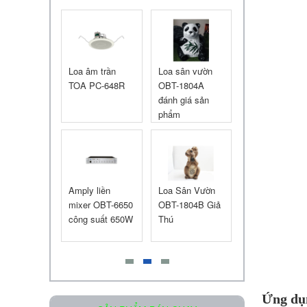
Liên hệ
âm trần
Loa sân vườn
Loa Giả Đá
Chiết áp loa
 PC-648R
OBT-1804A
OBT-1802N Sản
60W OBT-106
đánh giá sản
phẩm nổi bật
phẩm
Loa âm trần OBT-605
Liên hệ
y liền
Loa Sân Vườn
Loa sân vườn
Loa giả đá OB
r OBT-6650
OBT-1804B Giả
TOA GS-302 có
1802U
 suất 650W
Thú
tốt không?
Loa Treo Tường Kasen 206 GT
Ứng dụ
Liên hệ