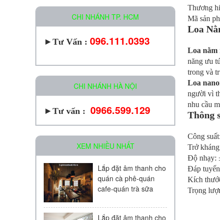
Thương 
CHI NHÁNH TP. HCM
Mã sản p
Loa Nằ
096.111.0393
►
Tư Vấn :
Loa nằm 
năng ưu t
trong và t
Loa nan
CHI NHÁNH HÀ NỘI
người vì t
nhu cầu m
0966.599.129
►Tư vấn :
Thông 
Công suất
XEM NHIỀU NHẤT
Trở kháng
Độ nhạy:
Lắp đặt âm thanh cho
Đáp tuyến
quán cà phê-quán
Kích thướ
cafe-quán trà sữa
Trọng lượ
Lắp đặt âm thanh cho