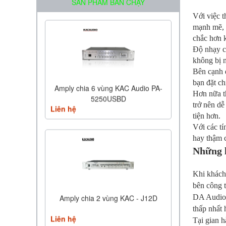
SẢN PHẨM BÁN CHẠY
Với việc t
mạnh mẽ, 
chắc hơn 
Độ nhạy c
không bị n
Bên cạnh 
bạn đặt ch
Amply chia 6 vùng KAC Audio PA-
Hơn nữa t
5250USBD
trở nên dễ
Liên hệ
tiện hơn.
Với các tí
hay thậm c
Những l
Khi khách
bên công t
DA Audio c
Amply chia 2 vùng KAC - J12D
thấp nhất 
Liên hệ
Tại gian h