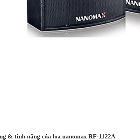
Loa Treo Tường
Loa Treo Tường
Loa âm trần
L
0
JBL Control 25T
Kasen 206 GT
TOA PC-648R
O
đ
p
T-
Loa JBL Control
Loa âm trần
Amply liền
L
25 Loa treo
Bose
mixer OBT-6650
O
tường
FreeSpace DS
công suất 650W
T
16F
ng & tính năng của loa nanomax RF-1122A