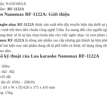
hiệu: NANOMAX
hẩm:
RF-1122A
m Nanomax RF-1122A: Giới thiệu
nghe nhạc RF-1122A
được sản xuất trên dây truyền hiện đại dưới sự 
ú vượt trội theo tiêu chuẩn công nghệ Châu Âu mang đến cho người ng
rung thực sẽ là sự lựa chọn hoàn hảo cho việc nghe nhạc và xem phim c
omax RF-1122A
là dòng sản phẩm cao cấp nhưng giá thành lại khá ph
hế mà hiện nay sản phẩm đang rất là phổ biến và được sử dụng rộng rã
ua sắm.
số kỹ thuật của Loa karaoke Nanomax RF-1122A
: 500w
: 4Ω - 8Ω
 ±95 dB
 tần số: 45Hz – 20KHz
c: (H x W x D) 620 x 375 x 410 mm
ng: 15kg