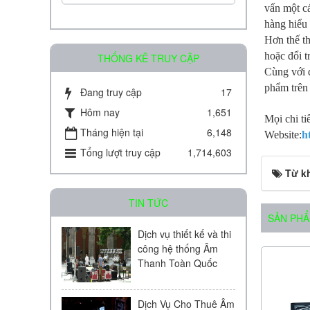
vấn một c
hàng hiểu 
Hơn thế th
hoặc đổi t
THỐNG KÊ TRUY CẬP
Cùng với 
phẩm trên
Đang truy cập
17
Amply chia 2 vùng KAC - J08D
Hôm nay
1,651
Mọi chi ti
Tháng hiện tại
6,148
Website:
h
Liên hệ
Tổng lượt truy cập
1,714,603
Từ k
TIN TỨC
SẢN PHẨ
Dịch vụ thiết kế và thi
công hệ thống Âm
Amply chia 2 vùng KAC - J60D
Thanh Toàn Quốc
Liên hệ
Dịch Vụ Cho Thuê Âm