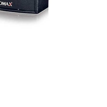
oa sân vườn
BT-1804A
ánh giá sản
hẩm
oa Sân Vườn
BT-1804B Giả
hú