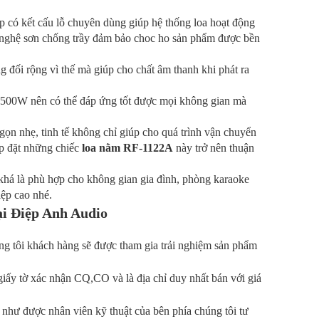
p có kết cấu lỗ chuyên dùng giúp hệ thống loa hoạt động
 nghệ sơn chống trầy đảm bảo choc ho sản phẩm được bền
g đối rộng vì thế mà giúp cho chất âm thanh khi phát ra
 500W nên có thể đáp ứng tốt được mọi không gian mà
ọn nhẹ, tinh tế không chỉ giúp cho quá trình vận chuyển
lắp đặt những chiếc
loa nằm RF-1122A
này trở nên thuận
há là phù hợp cho không gian gia đình, phòng karaoke
iệp cao nhé.
ại Điệp Anh Audio
g tôi khách hàng sẽ được tham gia trải nghiệm sản phẩm
iấy tờ xác nhận CQ,CO và là địa chỉ duy nhất bán với giá
 như được nhân viên kỹ thuật của bên phía chúng tôi tư