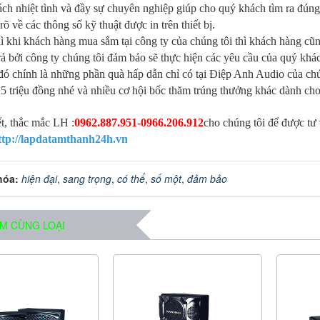
ách nhiệt tình và đầy sự chuyên nghiệp giúp cho quý khách tìm ra đú
rõ về các thông số kỹ thuật được in trên thiết bị.
ì khi khách hàng mua sắm tại công ty của chúng tôi thì khách hàng cũ
rả bởi công ty chúng tôi đảm bảo sẽ thực hiện các yêu cầu của quý khá
đó chính là những phần quà hấp dẫn chỉ có tại Điệp Anh Audio của c
 5 triệu đồng nhé và nhiều cơ hội bốc thăm trúng thưởng khác dành c
ết, thắc mắc LH :
0962.887.951-0966.206.912
cho chúng tôi để được tư 
ttp://lapdatamthanh24h.vn
hóa:
hiện đại
,
sang trọng
,
có thể
,
số một
,
đảm bảo
M CÙNG LOẠI