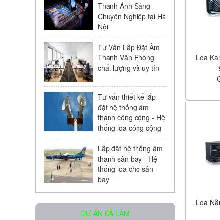
Thanh Ánh Sáng
Chuyên Nghiệp tại Hà
Nội
Tư Vấn Lắp Đặt Âm
Loa Ka
Thanh Văn Phòng
chất lượng và uy tín
Loa âm trần KAC - 104 | Chính
Hãng
Liên hệ
Tư vấn thiết kế lắp
đặt hệ thống âm
thanh công cộng - Hệ
thống loa công cộng
Lắp đặt hệ thống âm
thanh sân bay - Hệ
thống loa cho sân
bay
Micro Bosch LBC 2900/20
Liên hệ
Loa Nằ
DỰ ÁN ĐÃ LÀM