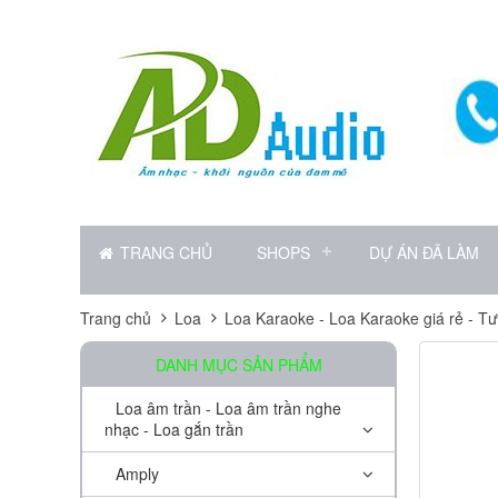
TRANG CHỦ
SHOPS
DỰ ÁN ĐÃ LÀM
Trang chủ
Loa
Loa Karaoke - Loa Karaoke giá rẻ - T
DANH MỤC SẢN PHẨM
Loa âm trần - Loa âm trần nghe
nhạc - Loa gắn trần
Amply